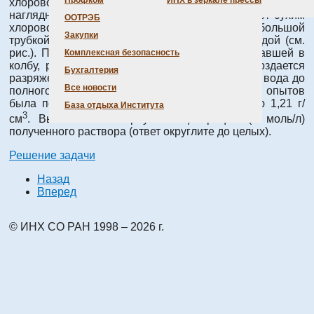
Профком
ИНХ в зеркале прессы
хлороводорода. Это свойство хлороводорода можно
наглядно продемонстрировать. Колбу заполняют сухим
ООТРЭБ
хлороводородом, закрывают пробкой с небольшой
Закупки
трубкой, конец которой опускают в сосуд с водой (см.
рис.). При этом в первой же капле воды, попавшей в
Комплексная безопасность
колбу, растворяется хлороводород, в колбе создается
Бухгалтерия
разряжение и из трубки «фонтаном» поступает вода до
Все новости
полного заполнения колбы. В одном из таких опытов
была получена соляная кислота с плотностью 1,21 г/
База отдыха Института
3
см
. Вычислите молярную концентрацию (в моль/л)
полученного раствора (ответ округлите до целых).
Решение задачи
Назад
Вперед
© ИНХ СО РАН 1998 – 2026 г.