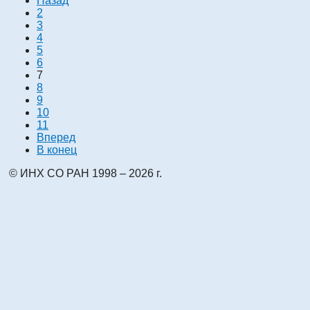
Назад
2
3
4
5
6
7
8
9
10
11
Вперед
В конец
© ИНХ СО РАН 1998 – 2026 г.