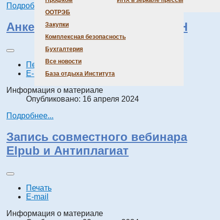
Профком
ИНХ в зеркале прессы
Подробнее...
ООТРЭБ
Анкетирование ГПНТБ СО РАН
Закупки
Комплексная безопасность
Бухгалтерия
Все новости
Печать
E-mail
База отдыха Института
Информация о материале
Опубликовано: 16 апреля 2024
Подробнее...
Запись совместного вебинара
Elpub и Антиплагиат
Печать
E-mail
Информация о материале