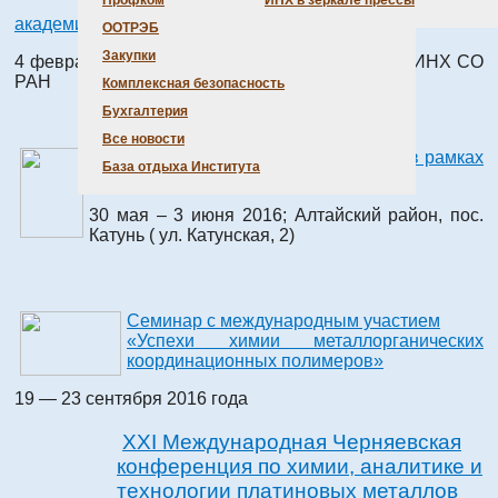
Профком
ИНХ в зеркале прессы
российского учёного и организатора науки,
академика Федора Андреевича Кузнецова
ООТРЭБ
Закупки
4 февраля 2016, Новосибирск, Конференц-зал ИНХ СО
РАН
Комплексная безопасность
Бухгалтерия
Все новости
Семинар с международным участием в рамках
База отдыха Института
программы «CLUSPOM-1»
30 мая – 3 июня 2016; Алтайский район, пос.
Катунь ( ул. Катунская, 2)
Семинар с международным участием
«Успехи химии металлорганических
координационных полимеров»
19 — 23 сентября 2016 года
XXI Международная Черняевская
конференция по химии, аналитике и
технологии платиновых металлов