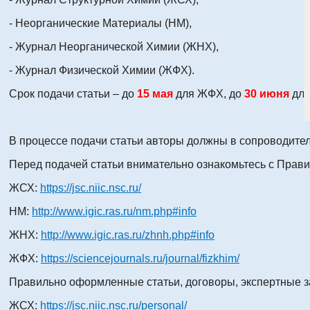
- Неорганические Материалы (НМ),
- Журнал Неорганической Химии (ЖНХ),
- Журнал Физической Химии (ЖФХ).
Срок подачи статьи – до
15 мая
для ЖФХ, до
30 июня
для
В процессе подачи статьи авторы должны в сопроводител
Перед подачей статьи внимательно ознакомьтесь с Прави
ЖСХ:
https://jsc.niic.nsc.ru/
НМ:
http://www.igic.ras.ru/nm.php#info
ЖНХ:
http://www.igic.ras.ru/zhnh.php#info
ЖФХ:
https://sciencejournals.ru/journal/fizkhim/
Правильно оформленные статьи, договоры, экспертные з
ЖСХ:
https://jsc.niic.nsc.ru/personal/