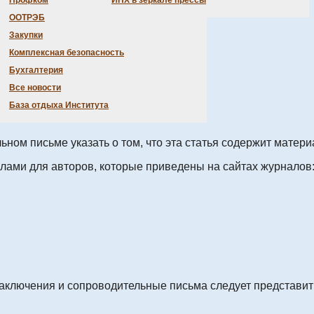
Профком
ИНХ в зеркале прессы
ООТРЭБ
Закупки
Комплексная безопасность
Бухгалтерия
Все новости
 ЖСХ, НМ и ЖНХ.
База отдыха Института
ьном письме указать о том, что эта статья содержит матер
лами для авторов, которые приведены на сайтах журналов
аключения и сопроводительные письма следует представить