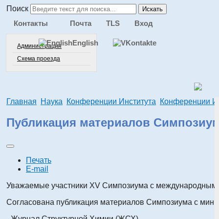
Поиск
Искать
Контакты
Почта
TLS
Вход
English
Администрация
Схема проезда
Главная
Наука
Конференции Института
Конференции Ин
Публикация материалов Симпозиу
Печать
E-mail
Уважаемые участники XV Симпозиума с международным
Согласована публикация материалов Симпозиума с мини
- Журнал Структурной Химии (ЖСХ),