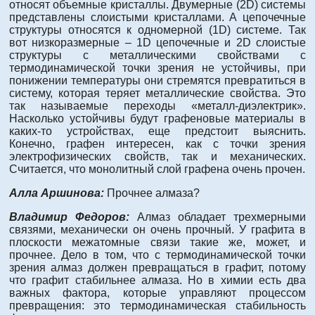
относят объемные кристаллы. Двумерные (2D) системы
представлены слоистыми кристаллами. А цепочечные
структуры относятся к одномерной (1D) системе. Так
вот низкоразмерные – 1D цепочечные и 2D слоистые
структуры с металлическими свойствами с
термодинамической точки зрения не устойчивы, при
понижении температуры они стремятся превратиться в
систему, которая теряет металлические свойства. Это
так называемые переходы «металл-диэлектрик».
Насколько устойчивы будут графеновые материалы в
каких-то устройствах, еще предстоит выяснить.
Конечно, графен интересен, как с точки зрения
электрофизических свойств, так и механических.
Считается, что монолитный слой графена очень прочен.
Алла Аршинова:
Прочнее алмаза?
Владимир Федоров:
Алмаз обладает трехмерными
связями, механически он очень прочный. У графита в
плоскости межатомные связи такие же, может, и
прочнее. Дело в том, что с термодинамической точки
зрения алмаз должен превращаться в графит, потому
что графит стабильнее алмаза. Но в химии есть два
важных фактора, которые управляют процессом
превращения: это термодинамическая стабильность