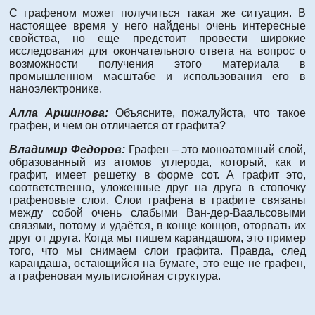
С графеном может получиться такая же ситуация. В
настоящее время у него найдены очень интересные
свойства, но еще предстоит провести широкие
исследования для окончательного ответа на вопрос о
возможности получения этого материала в
промышленном масштабе и использования его в
наноэлектронике.
Алла Аршинова:
Объясните, пожалуйста, что такое
графен, и чем он отличается от графита?
Владимир Федоров:
Графен – это моноатомный слой,
образованный из атомов углерода, который, как и
графит, имеет решетку в форме сот. А графит это,
соответственно, уложенные друг на друга в стопочку
графеновые слои. Слои графена в графите связаны
между собой очень слабыми Ван-дер-Ваальсовыми
связями, потому и удаётся, в конце концов, оторвать их
друг от друга. Когда мы пишем карандашом, это пример
того, что мы снимаем слои графита. Правда, след
карандаша, остающийся на бумаге, это еще не графен,
а графеновая мультислойная структура.