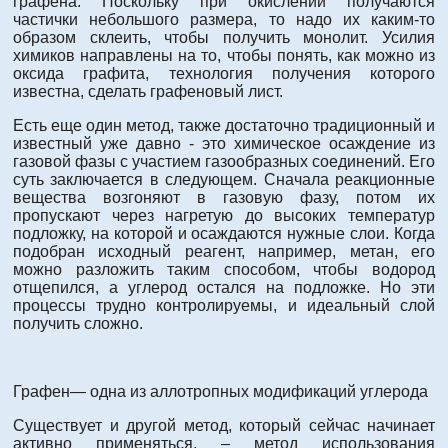
графена. Поскольку при окислении получаются
частички небольшого размера, то надо их каким-то
образом склеить, чтобы получить монолит. Усилия
химиков направлены на то, чтобы понять, как можно из
оксида графита, технология получения которого
известна, сделать графеновый лист.
Есть еще один метод, также достаточно традиционный и
известный уже давно - это химическое осаждение из
газовой фазы с участием газообразных соединений. Его
суть заключается в следующем. Сначала реакционные
вещества возгоняют в газовую фазу, потом их
пропускают через нагретую до высоких температур
подложку, на которой и осаждаются нужные слои. Когда
подобран исходный реагент, например, метан, его
можно разложить таким способом, чтобы водород
отщепился, а углерод остался на подложке. Но эти
процессы трудно контролируемы, и идеальный слой
получить сложно.
Графен— одна из аллотропных модификаций углерода
Существует и другой метод, который сейчас начинает
активно применяться, – метод использования