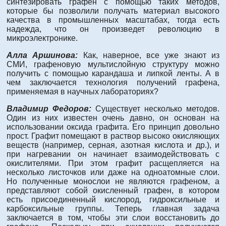
синтезировать графен с помощью таких методов,
которые бы позволили получать материал высокого
качества в промышленных масштабах, тогда есть
надежда, что он произведет революцию в
микроэлектронике.
Алла Аршинова:
Как, наверное, все уже знают из
СМИ, графеновую мультислойную структуру можно
получить с помощью карандаша и липкой ленты. А в
чем заключается технология получений графена,
применяемая в научных лабораториях?
Владимир Федоров:
Существует несколько методов.
Один из них известен очень давно, он основан на
использовании оксида графита. Его принцип довольно
прост. Графит помещают в раствор высоко окисляющих
веществ (например, серная, азотная кислота и др.), и
при нагревании он начинает взаимодействовать с
окислителями. При этом графит расщепляется на
несколько листочков или даже на одноатомные слои.
Но полученные монослои не являются графеном, а
представляют собой окисленный графен, в котором
есть присоединенный кислород, гидроксильные и
карбоксильные группы. Теперь главная задача
заключается в том, чтобы эти слои восстановить до