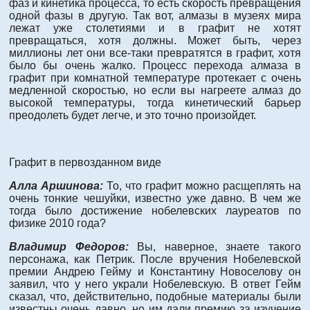
фаз и кинетика процесса, то есть скорость превращения
одной фазы в другую. Так вот, алмазы в музеях мира
лежат уже столетиями и в графит не хотят
превращаться, хотя должны. Может быть, через
миллионы лет они все-таки превратятся в графит, хотя
было бы очень жалко. Процесс перехода алмаза в
графит при комнатной температуре протекает с очень
медленной скоростью, но если вы нагреете алмаз до
высокой температуры, тогда кинетический барьер
преодолеть будет легче, и это точно произойдет.
Графит в первозданном виде
Алла Аршинова:
То, что графит можно расщеплять на
очень тонкие чешуйки, известно уже давно. В чем же
тогда было достижение нобелевских лауреатов по
физике 2010 года?
Владимир Федоров:
Вы, наверное, знаете такого
персонажа, как Петрик. После вручения Нобелевской
премии Андрею Гейму и Константину Новоселову он
заявил, что у него украли Нобелевскую. В ответ Гейм
сказал, что, действительно, подобные материалы были
известны очень давно, но им дали премию за изучение