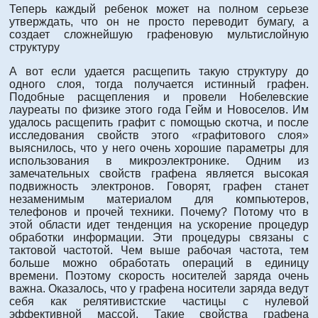
Теперь каждый ребенок может на полном серьезе
утверждать, что он не просто переводит бумагу, а
создает сложнейшую графеновую мультислойную
структуру
А вот если удается расщепить такую структуру до
одного слоя, тогда получается истинный графен.
Подобные расщепления и провели Нобелевские
лауреаты по физике этого года Гейм и Новоселов. Им
удалось расщепить графит с помощью скотча, и после
исследования свойств этого «графитового слоя»
выяснилось, что у него очень хорошие параметры для
использования в микроэлектронике. Одним из
замечательных свойств графена является высокая
подвижность электронов. Говорят, графен станет
незаменимым материалом для компьютеров,
телефонов и прочей техники. Почему? Потому что в
этой области идет тенденция на ускорение процедур
обработки информации. Эти процедуры связаны с
тактовой частотой. Чем выше рабочая частота, тем
больше можно обработать операций в единицу
времени. Поэтому скорость носителей заряда очень
важна. Оказалось, что у графена носители заряда ведут
себя как релятивистские частицы с нулевой
эффективной массой. Такие свойства графена