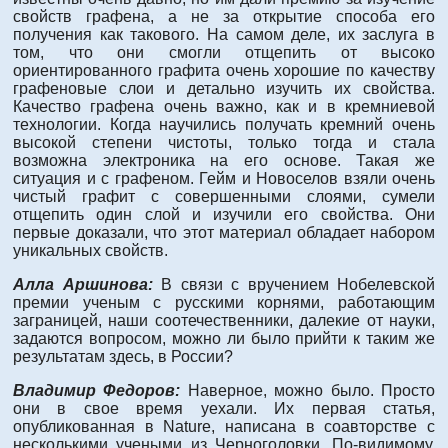
свойств графена, а не за открытие способа его
получения как такового. На самом деле, их заслуга в
том, что они смогли отщепить от высоко
ориентированного графита очень хорошие по качеству
графеновые слои и детально изучить их свойства.
Качество графена очень важно, как и в кремниевой
технологии. Когда научились получать кремний очень
высокой степени чистоты, только тогда и стала
возможна электроника на его основе. Такая же
ситуация и с графеном. Гейм и Новоселов взяли очень
чистый графит с совершенными слоями, сумели
отщепить один слой и изучили его свойства. Они
первые доказали, что этот материал обладает набором
уникальных свойств.
Алла Аршинова:
В связи с вручением Нобелевской
премии ученым с русскими корнями, работающим
заграницей, наши соотечественники, далекие от науки,
задаются вопросом, можно ли было прийти к таким же
результатам здесь, в России?
Владимир Федоров:
Наверное, можно было. Просто
они в свое время уехали. Их первая статья,
опубликованная в Nature, написана в соавторстве с
несколькими учеными из Черноголовки. По-видимому,