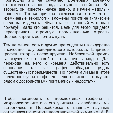
произошло это не случайно. Во-первых, кремнию
относительно легко придать нужные свойства. Во-
вторых, он известен науке давно, и изучен «вдоль и
поперек». Третья причина заключается в том, что в
кремниевые технологии вложены поистине гигантские
средства, и делать сейчас ставки на новый материал,
пожалуй, мало кто решится. Ведь для этого придется
перестраивать огромную промышленную отрасль.
Вернее, строить ее почти с нуля.
Тем не менее, есть и другие претенденты на лидерство
в качестве полупроводникового материала. Например,
графен, который после вручения Нобелевской премии
за изучение его свойств, стал очень моден. Для
перехода на него с кремния действительно есть
основания, так как графен обладает рядом
существенных преимуществ. Но получим ли мы в итоге
«электронику на графене» - еще не ясно, потому что
рядом с достоинствами притаились и недостатки.
Чтобы поговорить о перспективах графена в
микроэлектронике и о его уникальных свойствах, мы
встретились в Новосибирске с главным научным
сотрудником Института неорганической химии им. А. В.