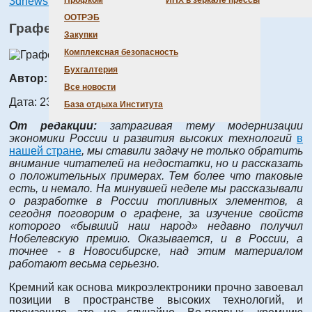
3dnews.ru
, 23 ноября 2010 года
Профком
ИНХ в зеркале прессы
ООТРЭБ
Графен: мифы и реальность
Закупки
Комплексная безопасность
Бухгалтерия
Автор:
Алла Аршинова
Все новости
Дата: 23.11.2010
База отдыха Института
От редакции:
затрагивая тему модернизации
экономики России и развития высоких технологий
в
нашей стране
, мы ставили задачу не только обратить
внимание читателей на недостатки, но и рассказать
о положительных примерах. Тем более что таковые
есть, и немало. На минувшей неделе мы рассказывали
о разработке в России топливных элементов, а
сегодня поговорим о графене, за изучение свойств
которого «бывший наш народ» недавно получил
Нобелевскую премию. Оказывается, и в России, а
точнее - в Новосибирске, над этим материалом
работают весьма серьезно.
Кремний как основа микроэлектроники прочно завоевал
позиции в пространстве высоких технологий, и