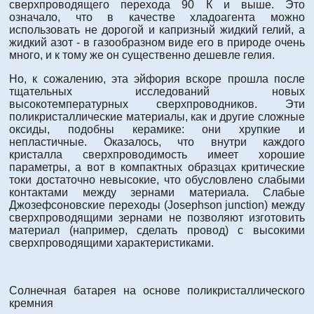
сверхпроводящего перехода 90 К и выше. Это
означало, что в качестве хладоагента можно
использовать не дорогой и капризный жидкий гелий, а
жидкий азот - в газообразном виде его в природе очень
много, и к тому же он существенно дешевле гелия.
Но, к сожалению, эта эйфория вскоре прошла после
тщательных исследований новых
высокотемпературных сверхпроводников. Эти
поликристаллические материалы, как и другие сложные
оксиды, подобны керамике: они хрупкие и
непластичные. Оказалось, что внутри каждого
кристалла сверхпроводимость имеет хорошие
параметры, а вот в компактных образцах критические
токи достаточно невысокие, что обусловлено слабыми
контактами между зернами материала. Слабые
Джозефсоновские переходы (Josephson junction) между
сверхпроводящими зернами не позволяют изготовить
материал (например, сделать провод) с высокими
сверхпроводящими характеристиками.
Солнечная батарея на основе поликристаллического
кремния