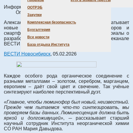
Профком
ИНХ в зеркале прессы
Информация о материале
ООТРЭБ
Опубликовано: 06 февраля 2026
Закупки
Александр Артемьев более пяти лет разрабатывает
Комплексная безопасность
новые соединения, чтобы экраны телевизоров и
Бухгалтерия
смартфонов заиграли новыми красками. Материалы о
Все новости
разработке сотрудников Института - на телеканале
ВЕСТИ Новосибирск.
База отдыха Института
ВЕСТИ Новосибирск
, 05.02.2026
Каждое особого рода органическое соединение с
разными металлами – золотом, серебром, марганцем,
европием – даёт свой цвет и свечение. Так учёные
синтезируют наиболее перспективный дуэт.
«Главное, чтобы люминофор был новый, неизвестный.
Прежде чем пытаемся что-то синтезировать, мы
проверяем базы данных. Люминесценция должна быть
яркой и долгоживущей»
, ─ рассказывает старший
научный сотрудник Института неорганической химии
СО РАН Мария Давыдова.