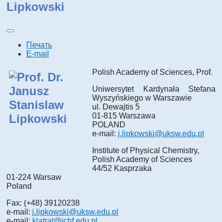
Lipkowski
Печать
E-mail
Polish Academy of Sciences, Prof.
Uniwersytet Kardynała Stefana
Wyszyńskiego w Warszawie
ul. Dewajtis 5
01-815 Warszawa
POLAND
e-mail:
j.lipkowski@uksw.edu.pl
Institute of Physical Chemistry,
Polish Academy of Sciences
44/52 Kasprzaka
01-224 Warsaw
Poland
Fax: (+48) 39120238
e-mail:
j.lipkowski@uksw.edu.pl
e-mail:
klatrat@ichf.edu.pl