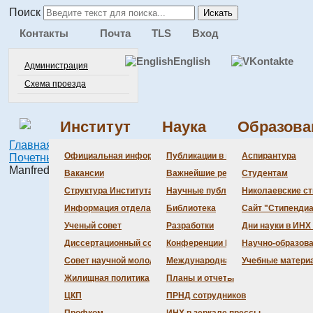
Поиск
Искать
Контакты
Почта
TLS
Вход
English
Администрация
Схема проезда
Институт
Наука
Образова
Главная
Наука
Международная деятельность
Администра
Документац
Состав сове
Состав сове
Состав СНМ
Новости нау
Официальная информация
Публикации в ведущих журналах
Аспирантура
Почетные доктора
Prof. Dr. Manfred Scheer
Prof. Dr.
Manfred Scheer
Бланки
Повестка дн
Даты защит 
Награды
Вакансии
Важнейшие результаты
Студентам
История Инс
Информация 
Шифры спец
Структура Института
Научные публикации сотрудников
Николаевские с
Локальные а
Объявления 
Информация отдела кадров
Библиотека
Сайт "Стипендиа
Противодейс
Предварите
Ученый совет
Разработки
Дни науки в ИНХ
Диссертационный совет
Конференции Института
Научно-образов
Совет научной молодежи
Международная деятельность
Учебные матери
Жилищная политика
Планы и отчеты
ЦКП
ПРНД сотрудников