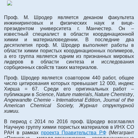
Проф. М. Шродер является деканом факультета
инжиниринговых и физических наук и вице-
президентом университета г. Манчестер. Он –
известный специалист в области координационной
химии и материаловедении. В последние два
десятилетия проф. М. Шродер выполняет работы в
области химии пористых координационных полимеров,
а его группа является одним из признанных мировых
лидеров в области синтеза и исследования
сорбционных свойств таких материалов.
Проф. Шродер является соавтором 440 работ, общее
число цитирования которых превышает 12 000, индекс
Хирша = 67. Среди его оригинальных работ –
публикации в
Science
,
Nature materials
,
Nature Chemistry
,
Angewandte Chemie - International Edition
,
Journal of the
American Chemical Society­, Журнал структурной
химии.
В период с 2014 по 2016 проф. Шродер возглавлял
Научную группу химии пористых материалов в ИНХ СО
РАН в рамках
проекта Правительства РФ
(Мегагрант