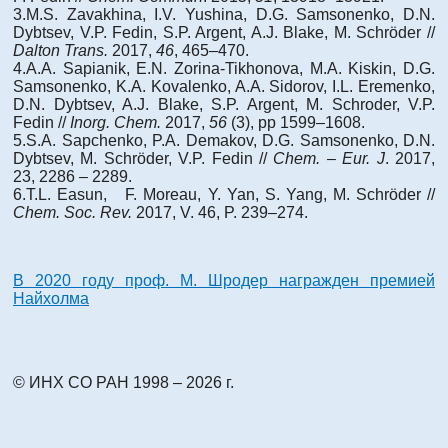
3.M.S. Zavakhina, I.V. Yushina, D.G. Samsonenko, D.N.
Dybtsev, V.P. Fedin, S.P. Argent, A.J. Blake, M. Schröder //
Dalton Trans.
2017,
46
, 465–470.
4.A.A. Sapianik, E.N. Zorina-Tikhonova, M.A. Kiskin, D.G.
Samsonenko, K.A. Kovalenko, A.A. Sidorov, I.L. Eremenko,
D.N. Dybtsev, A.J. Blake, S.P. Argent, M. Schroder, V.P.
Fedin //
Inorg
.
Chem
.
2017,
56
(3), pp 1599–1608.
5.S.A. Sapchenko, P.A. Demakov, D.G. Samsonenko, D.N.
Dybtsev, M. Schröder, V.P. Fedin //
Chem. – Eur. J
. 2017,
23, 2286 – 2289.
6.T.L. Easun, F. Moreau, Y. Yan, S. Yang, M. Schröder //
Chem
. Soc. Rev.
2017, V. 46, P. 239–274.
В 2020 году проф. М. Шродер награжден премией
Найхолма
© ИНХ СО РАН 1998 – 2026 г.