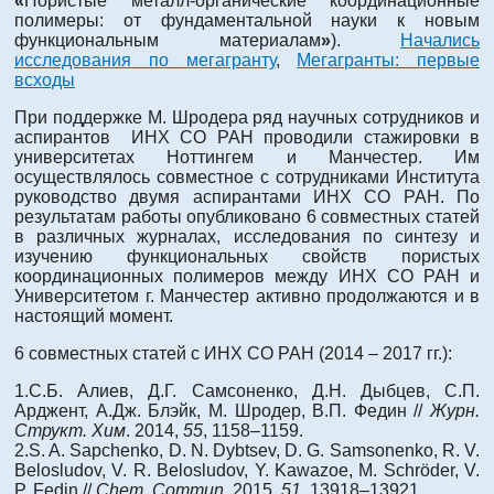
«
Пористые металл-органические координационные
полимеры: от фундаментальной науки к новым
функциональным материалам
»
).
Начались
исследования по мегагранту
,
Мегагранты: первые
всходы
При поддержке М. Шродера ряд научных сотрудников и
аспирантов ИНХ СО РАН проводили стажировки в
университетах Ноттингем и Манчестер. Им
осуществлялось совместное с сотрудниками Института
руководство двумя аспирантами ИНХ СО РАН. По
результатам работы опубликовано 6 совместных статей
в различных журналах, исследования по синтезу и
изучению функциональных свойств пористых
координационных полимеров между ИНХ СО РАН и
Университетом г. Манчестер активно продолжаются и в
настоящий момент.
6 совместных статей с ИНХ СО РАН (2014 – 2017 гг.):
1.С.Б. Алиев, Д.Г. Самсоненко, Д.Н. Дыбцев, С.П.
Арджент, А.Дж. Блэйк, М. Шродер, В.П. Федин //
Журн.
Структ
. Хим
. 2014,
55
, 1158–1159.
2.S. A. Sapchenko, D. N. Dybtsev, D. G. Samsonenko, R. V.
Belosludov, V. R. Belosludov, Y. Kawazoe, M. Schröder, V.
P. Fedin //
С
hem
.
Commun
. 2015,
51
, 13918–13921.