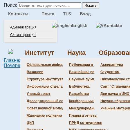
Поиск
Искать
Контакты
Почта
TLS
Вход
English
Администрация
Схема проезда
Институт
Наука
Образова
Главная
Наука
Международная деятельность
Администра
Документац
Состав сове
Состав сове
Состав СНМ
Новости нау
Официальная информация
Публикации в ведущих журналах
Аспирантура
Почетные доктора
Prof. Martin Schröder
Бланки
Повестка дн
Даты защит 
Награды
Вакансии
Важнейшие результаты
Студентам
История Инс
Информация 
Шифры спец
Структура Института
Научные публикации сотрудников
Николаевские с
Локальные а
Объявления 
Информация отдела кадров
Библиотека
Сайт "Стипендиа
Противодейс
Предварите
Ученый совет
Разработки
Дни науки в ИНХ
Диссертационный совет
Конференции Института
Научно-образов
Совет научной молодежи
Международная деятельность
Учебные матери
Жилищная политика
Планы и отчеты
ЦКП
ПРНД сотрудников