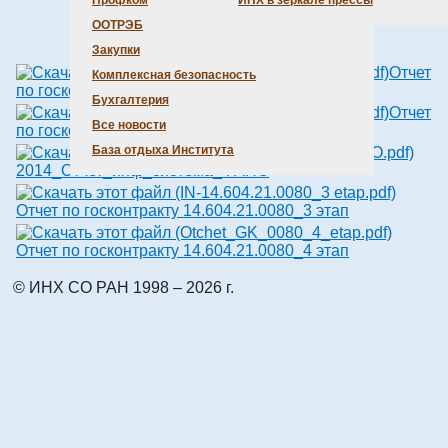
Профком
ИНХ в зеркале прессы
ООТРЭБ
Вложения:
Закупки
Отчет
Комплексная безопасность
по госконтракту 14.604.21.0080_2 этап
Бухгалтерия
Отчет
Все новости
по госконтракту 02.740.11.0628_6 этап
База отдыха Института
2014_Отчет_инф_система_ФАНО
Отчет по госконтракту 14.604.21.0080_3 этап
Отчет по госконтракту 14.604.21.0080_4 этап
© ИНХ СО РАН 1998 – 2026 г.