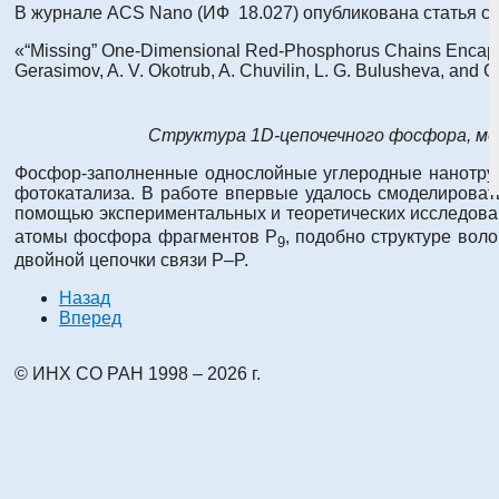
В журнале ACS Nano (ИФ 18.027) опубликована статья с 
«“Missing” One-Dimensional Red-Phosphorus Chains Encapsulat
Gerasimov, A. V. Okotrub, A. Chuvilin, L. G. Bulusheva, and
Структура 1D-цепочечного фосфора, мо
Фосфор-заполненные однослойные углеродные нанотруб
фотокатализа. В работе впервые удалось смоделироват
помощью экспериментальных и теоретических исследова
атомы фосфора фрагментов P
, подобно структуре вол
9
двойной цепочки связи P–P.
Назад
Вперед
© ИНХ СО РАН 1998 – 2026 г.