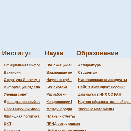
Институт
Наука
Образование
ция микробиомы как подход к разработке противораковых 
Администрация
Документация
Состав совета
Состав совета
Состав СНМ
Новости науки
О
П
Официальная информация
Публикации в ведущих журналах
Аспирантура
ния цепочек красного фосфора вну
Бланки
Повестка дня заседаний
Даты защит диссертаций
Награды
З
Вакансии
Важнейшие результаты
Студентам
История Института
Информация ученого сек
Шифры специальностей
В
Структура Института
Научные публикации сотрудников
Николаевские стипендиаты
Локальные акты (приказы
Объявления о защитах
Д
Информация отдела кадров
Библиотека
Сайт "Стипендиат России"
Противодействие корруп
Предварительное рассмо
Ученый совет
Разработки
Дни науки в ИНХ СО РАН
Диссертационный совет
Конференции Института
Научно-образовательный цен
Совет научной молодежи
Международная деятельность
Учебные материалы
Жилищная политика
Планы и отчеты
ЦКП
ПРНД сотрудников