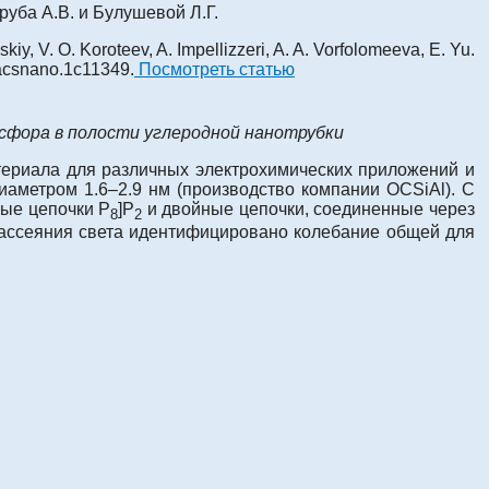
уба А.В. и Булушевой Л.Г.
 V. O. Koroteev, A. Impellizzeri, A. A. Vorfolomeeva, E. Yu.
/acsnano.1c11349.
Посмотреть статью
сфора в полости углеродной нанотрубки
ериала для различных электрохимических приложений и
аметром 1.6–2.9 нм (производство компании OCSiAl). С
ные цепочки P
]P
и двойные цепочки, соединенные через
8
2
 рассеяния света идентифицировано колебание общей для