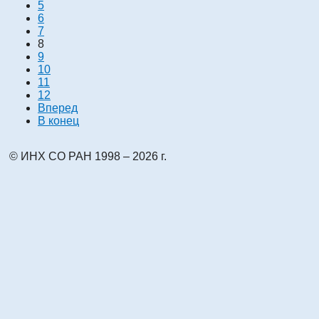
5
6
7
8
9
10
11
12
Вперед
В конец
© ИНХ СО РАН 1998 – 2026 г.