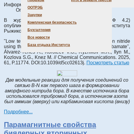
Профком
ИНХ в зеркале прессы
Информация о материале
ООТРЭБ
Опубликовано: 24 октября 2025
Закупки
В журнале
Chemical Communications
(ИФ 4.2)
Комплексная безопасность
опубликована статья с участием сотрудников Института
Бухгалтерия
Рыжикова М.Р. и Козловой С.Г.
Все новости
"Low temperature atomic layer deposition of boron nitride
База отдыха Института
using the in-situ decomposition of ammonium carbamate",
Álvarez-Yenes A., Koroteev V.O., Ryzhikov M.R., Ilyn M.,
Kozlova S.G., Knez M. // Chemical Communications. 2025,
61, P.11774. DOI:10.1039/d5cc02613j.
Посмотреть статью
Две модельные реакции для получения соединений со
связью B-N как первого шага в формировании
аморфного нитрида бора. В качестве источника бора
использовался трибромид бора, а источником азота
был аммиак (вверху) или карбаминовая кислота (внизу)
Подробнее...
Парамагнитные свойства
биядерных вторичных