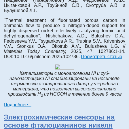
Нищаковой (Панфиловой) А.Д., Федосеевой Ю.В.,
Цыганковой А.Р., Трубиной С.В., Окотруба А.В. и
Булушевой Л.Г.
"Thermal treatment of fluorinated porous carbon in
ammonia flow to produce a nitrogen-doped support for
highly dispersed nickel effectively catalyzing formic acid
dehydrogenation", Nishchakova A.D., Bulushev D.A.,
Fedoseeva Y.V., Tsygankova A.R., Trubina S.V., Kriventsov
V.V., Stonkus O.A., Okotrub A.V., Bulusheva L.G. //
Materials Today Chemistry,
2025, 47, 102786:1-14.
DOI: 10.1016/j.mtchem.2025.102786.
Посмотреть статью
Катализаторы с моноатомным Ni и суб-
наночастицами Ni стабилизированы на носителе
термически азотированного фтор-углеродного
материала, что позволяет высокоселективно
производить H
из HCOOH в течение более 9 часов
2
Подробнее...
Электрохимические сенсоры на
основе фталоцианинов никеля