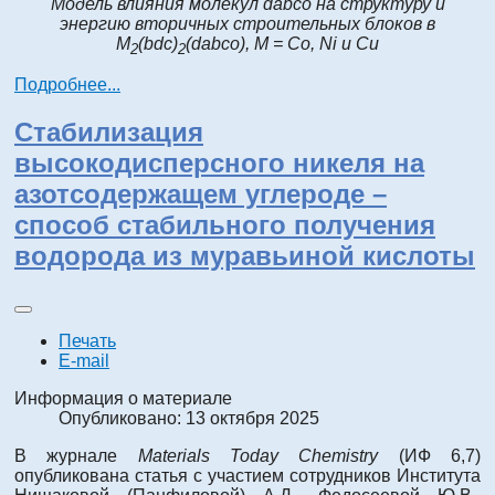
Модель влияния молекул dabco на структуру и
энергию вторичных строительных блоков в
M
(bdc)
(dabco), M = Co, Ni и Cu
2
2
Подробнее...
Стабилизация
высокодисперсного никеля на
азотсодержащем углероде –
способ стабильного получения
водорода из муравьиной кислоты
Печать
E-mail
Информация о материале
Опубликовано: 13 октября 2025
В журнале
Materials Today Chemistry
(ИФ 6,7)
опубликована статья с участием сотрудников Института