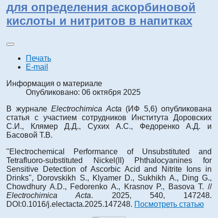
для определения аскорбиновой
кислоты и нитритов в напитках
Печать
E-mail
Информация о материале
Опубликовано: 06 октября 2025
В журнале
Electrochimica Acta
(ИФ 5,6) опубликована
статья с участием сотрудников Института Доровских
С.И., Клямер Д.Д., Сухих А.С., Федоренко А.Д. и
Басовой Т.В.
"Electrochemical Performance of Unsubstituted and
Tetrafluoro-substituted Nickel(II) Phthalocyanines for
Sensitive Detection of Ascorbic Acid and Nitrite Ions in
Drinks", Dorovskikh S., Klyamer D., Sukhikh A., Ding G.,
Chowdhury A.D., Fedorenko A., Krasnov P., Basova T. //
Electrochimica Acta
. 2025, 540, 147248.
DOI:0.1016/j.electacta.2025.147248.
Посмотреть статью