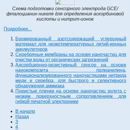
Схема подготовки сенсорного электрода GCE/
фталоцианин никеля для определения аскорбиновой
кислоты и нитрит-ионов
Подробнее...
Бромированный азотсодержащий углеродный
материал для низкотемпературных литий-ионных
аккумуляторов
Серебряные мембраны на основе наночастиц для
очистки воды от органических загрязнений
Адсорбционно-резистивный сенсор на основе
нанокомпозита полианилина,
функционализированного наночастицами нитрида
меди и серебра, для быстрого и селективного
обнаружения аммиака
Пористые пленки на основе наночастиц золота с
низким поверхностным сопротивлением для
гибкой печатной электроники
В начало
Назад
3
4