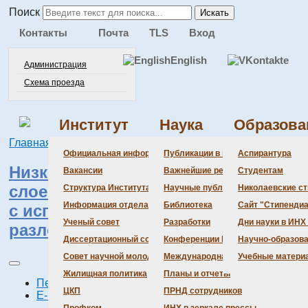
Поиск
Искать
Контакты
Почта
TLS
Вход
English
Администрация
Схема проезда
Институт
Наука
Образова
Главная
Наука
Публикации в ведущих журналах
Администра
Документац
Состав сове
Состав сове
Состав СНМ
Новости нау
Официальная информация
Публикации в ведущих журналах
Аспирантура
Низкотемпературное атомно-
Бланки
Повестка дн
Даты защит 
Награды
Вакансии
Важнейшие результаты
Студентам
слоевое осаждение нитрида бора
История Инс
Информация 
Шифры спец
Структура Института
Научные публикации сотрудников
Николаевские с
Локальные а
Объявления 
Информация отдела кадров
Библиотека
Сайт "Стипендиа
с использованием in situ
Противодейс
Предварите
Ученый совет
Разработки
Дни науки в ИНХ
разложения карбамата аммония
Диссертационный совет
Конференции Института
Научно-образов
Совет научной молодежи
Международная деятельность
Учебные матери
Жилищная политика
Планы и отчеты
Печать
ЦКП
ПРНД сотрудников
E-mail