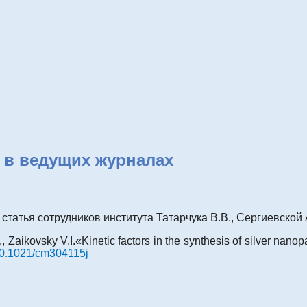
 в ведущих журналах
 статья сотрудников института Татарчука В.В., Сергиевской 
, Zaikovsky V.I.
«Kinetic factors in the synthesis of silver nano
10.1021/cm304115j