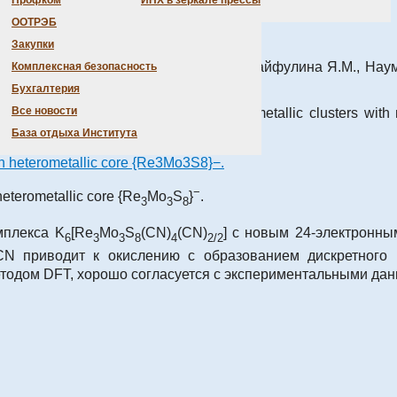
Профком
ИНХ в зеркале прессы
ООТРЭБ
Закупки
кована статья сотрудников Института Гайфулина Я.М., Нау
Комплексная безопасность
Бухгалтерия
Все новости
, Nadolinnyi V.A., Mironov Y.V.
«Heterometallic clusters wit
10021.
DOI: 10.1039/c3cc44643c
База отдыха Института
−
heterometallic core {Re
Mo
S
}
.
3
3
8
мплекса K
[Re
Mo
S
(CN)
(CN)
] с новым 24-электронны
6
3
3
8
4
2/2
N приводит к окислению с образованием дискретного п
етодом DFT, хорошо согласуется с экспериментальными да