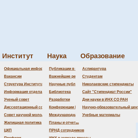
Институт
Наука
Образование
превращения между треугольным и кубановым кластерами,
Администрация
Документация
Состав совета
Состав совета
Состав СНМ
Новости науки
О
П
Официальная информация
Публикации в ведущих журналах
Аспирантура
Бланки
Повестка дня заседаний
Даты защит диссертаций
Награды
З
Вакансии
Важнейшие результаты
Студентам
История Института
Информация ученого сек
Шифры специальностей
В
Структура Института
Научные публикации сотрудников
Николаевские стипендиаты
Локальные акты (приказы
Объявления о защитах
Д
Информация отдела кадров
Библиотека
Сайт "Стипендиат России"
Противодействие корруп
Предварительное рассмо
Ученый совет
Разработки
Дни науки в ИНХ СО РАН
Диссертационный совет
Конференции Института
Научно-образовательный цен
Совет научной молодежи
Международная деятельность
Учебные материалы
Жилищная политика
Планы и отчеты
ЦКП
ПРНД сотрудников
 в ведущих журналах