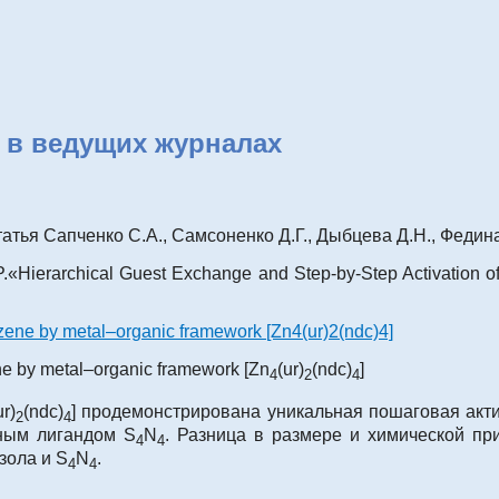
 в ведущих журналах
татья Сапченко С.А., Самсоненко Д.Г., Дыбцева Д.Н., Федин
.
«Hierarchical Guest Exchange and Step-by-Step Activation 
 by metal–organic framework [Zn
(ur)
(ndc)
]
4
2
4
ur)
(ndc)
] продемонстрирована уникальная пошаговая акт
2
4
ьным лигандом S
N
. Разница в размере и химической пр
4
4
зола и S
N
.
4
4