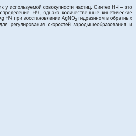
ик у используемой совокупности частиц. Синтез НЧ – это
аспределение НЧ, однако количественные кинетические
 Ag НЧ при восстановлении AgNO
гидразином в обратных
3
 для регулирования скоростей зародышеобразования и