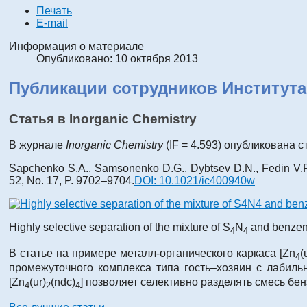
Печать
E-mail
Информация о материале
Опубликовано: 10 октября 2013
Публикации сотрудников Института
Статья в Inorganic Chemistry
В журнале
Inorganic Chemistry
(IF = 4.593) опубликована с
Sapchenko S.A., Samsonenko D.G., Dybtsev D.N., Fedin V.P
52, No. 17, P. 9702–9704.
DOI: 10.1021/ic400940w
Highly selective separation of the mixture of S
N
and benzene
4
4
В статье на примере металл-органического каркаса [Zn
(
4
промежуточного комплекса типа гость–хозяин с лабил
[Zn
(ur)
(ndc)
] позволяет селективно разделять смесь бен
4
2
4