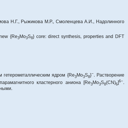
мова Н.Г., Рыжикова М.Р., Смоленцева А.И., Надолинного
h new {Re
Mo
S
} core: direct synthesis, properties and DFT
3
3
8
−
м гетерометаллическим ядром {Re
Mo
S
}
. Растворение
3
3
8
6−
арамагнитного кластерного аниона [Re
Mo
S
(CN)
]
.
3
3
8
6
нными.