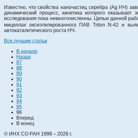
Известно, что свойства наночастиц серебра (Ag НЧ) зав
динамический процесс, кинетика которого оказывает 
исследования пока немногочисленны. Целью данной раб
мицеллах оксиэтилированного ПАВ Triton N-42 и выя
автокаталитического роста НЧ.
Все лучшие статьи
В начало
Назад
87
88
89
90
91
92
93
94
95
96
Вперед
В конец
© ИНХ СО РАН 1998 – 2026 г.