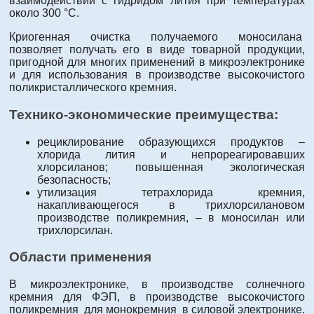
взаимодействии с гидридом лития при температурах
около 300 °С.
Криогенная очистка получаемого моносилана
позволяет получать его в виде товарной продукции,
пригодной для многих применений в микроэлектронике
и для использования в производстве высокочистого
поликристаллического кремния.
Технико-экономические преимущества:
рециклирование образующихся продуктов –
хлорида лития и непрореагировавших
хлорсиланов; повышенная экологическая
безопасность;
утилизация тетрахлорида кремния,
накапливающегося в трихлорсилановом
производстве поликремния, – в моносилан или
трихлорсилан.
Области применения
В микроэлектронике, в производстве солнечного
кремния для ФЭП, в производстве высокочистого
поликремния для монокремния в силовой электронике.