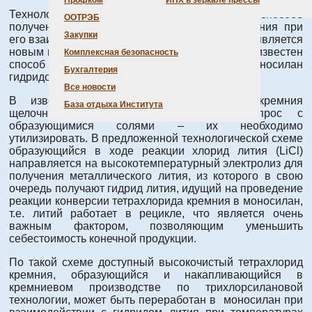
Профком
ИНХ в зеркале прессы
Технология базируется на разработанном способе
ООТРЭБ
получения моносилана из тетрахлорида кремния при
Закупки
его взаимодействии с гидридом лития. Способ является
новым в части реализации, так как ранее был известен
Комплексная безопасность
способ конверсии тетрахлорида кремния в моносилан
Бухгалтерия
гидридом лития в среде расплава солей.
Все новости
В известных способах восстановления кремния
База отдыха Института
щелочными гидридами не решался вопрос с
образующимися солями – их необходимо
утилизировать. В предложенной технологической схеме
образующийся в ходе реакции хлорид лития (LiCl)
направляется на высокотемпературный электролиз для
получения металлического лития, из которого в свою
очередь получают гидрид лития, идущий на проведение
реакции конверсии тетрахлорида кремния в моносилан,
т.е. литий работает в рецикле, что является очень
важным фактором, позволяющим уменьшить
себестоимость конечной продукции.
По такой схеме доступный высокочистый тетрахлорид
кремния, образующийся и накапливающийся в
кремниевом производстве по трихлорсилановой
технологии, может быть переработан в моносилан при