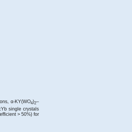
 ions, α-KY(WO
)
–
4
2
Yb single crystals
efficient > 50%) for