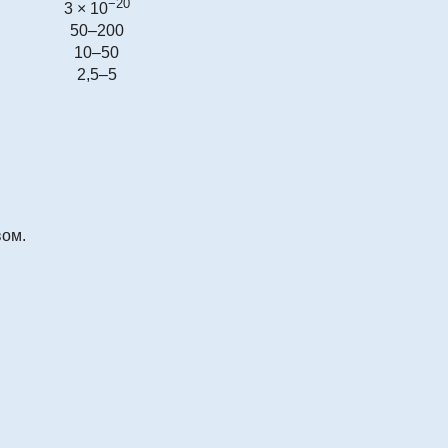
−20
3 × 10
50–200
10–50
2,5–5
вом.