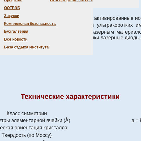
Профком
ИНХ в зеркале прессы
Характеристика
ООТРЭБ
Закупки
ий-иттриевого вольфрамата (KYW:Yb), активированные ион
Комплексная безопасность
спользуются в лазерах для генерации ультракоротких и
таллы KYW:Yb являются уникальным лазерным материал
Бухгалтерия
но (КПД > 50%) использовать для накачки лазерные диоды.
Все новости
База отдыха Института
Технические характеристики
Класс симметрии
тры элементарной ячейки (Å)
а = 
еская ориентация кристалла
Твердость (по Моссу)