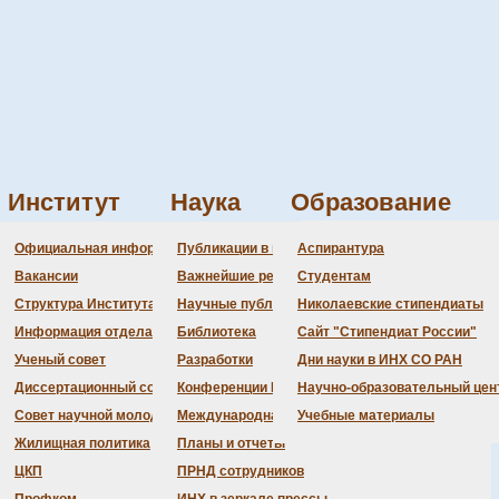
Институт
Наука
Образование
-конференция имени академика А.В. Николаева
Администрация
Документация
Состав совета
Состав совета
Состав СНМ
Новости науки
О
П
Официальная информация
Публикации в ведущих журналах
Аспирантура
вольфрамата, активированные итте
Бланки
Повестка дня заседаний
Даты защит диссертаций
Награды
З
Вакансии
Важнейшие результаты
Студентам
История Института
Информация ученого сек
Шифры специальностей
В
Структура Института
Научные публикации сотрудников
Николаевские стипендиаты
Локальные акты (приказы
Объявления о защитах
Д
Информация отдела кадров
Библиотека
Сайт "Стипендиат России"
Противодействие корруп
Предварительное рассмо
Ученый совет
Разработки
Дни науки в ИНХ СО РАН
Диссертационный совет
Конференции Института
Научно-образовательный цен
Совет научной молодежи
Международная деятельность
Учебные материалы
Жилищная политика
Планы и отчеты
ЦКП
ПРНД сотрудников