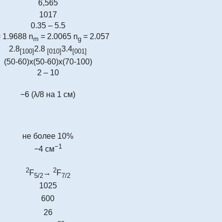
6,565
1017
0.35 – 5.5
 1.9688 n
= 2.0065 n
= 2.057
m
g
2.8
2.8
3.4
[100]
[010]
[001]
(50-60)х(50-60)х(70-100)
2 – 10
−6 (λ/8 на 1 см)
не более 10%
−1
−4 см
2
2
F
→
F
5/2
7/2
1025
600
26