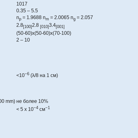
1017
0.35 – 5.5
n
= 1.9688 n
= 2.0065 n
= 2.057
p
m
g
2.8
2.8
3.4
[100]
[010]
[001]
(50-60)х(50-60)х(70-100)
2 – 10
−6
<10
(λ/8 на 1 см)
100 mm)
не более 10%
−4
−1
< 5 х 10
см