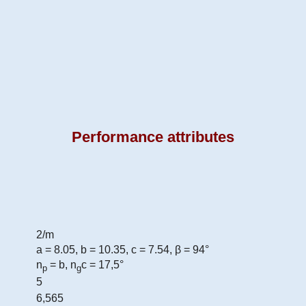
Performance attributes
2/m
а = 8.05, b = 10.35, c = 7.54, β = 94°
n
= b, n
c = 17,5°
p
g
5
6,565