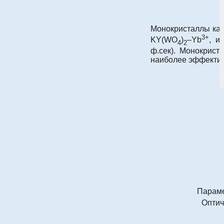
Монокристаллы кал
3+
KY(WO
)
–Yb
, и
4
2
ф.сек). Монокрис
наиболее эффектив
Параме
Оптич