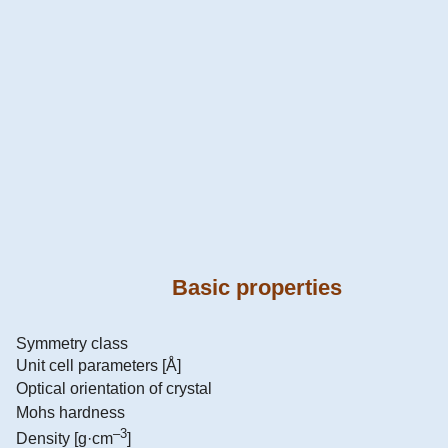
Basic properties
Symmetry class
Unit cell parameters [Å]
Optical orientation of crystal
Mohs hardness
–3
Density [g·cm
]