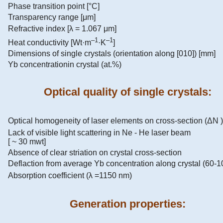
Phase transition point [°C]
Transparency range [μm]
Refractive index [λ = 1.067 μm]
–1
–1
Heat conductivity [Wt·m
·K
]
Dimensions of single crystals (orientation along [010]) [mm]
Yb concentrationin crystal (at.%)
Optical quality of single crystals:
Optical homogeneity of laser elements on cross-section (ΔN )
Lack of visible light scattering in Ne - He laser beam
[ ~ 30 mwt]
Absence of clear striation on crystal cross-section
Deflaction from average Yb concentration along crystal (60-
Absorption coefficient (λ =1150 nm)
Generation properties: