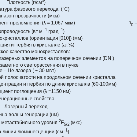
3
Плотность (г/см
)
тура фазового перехода, (°C)
пазон прозрачности (мкм)
n
=
нт преломления (λ = 1.067 мкм)
p
−1
−1
проводность (вт м
град
)
кристаллов (ориентация [010]) (мм)
ция иттербия в кристалле (ат.%)
кое качество монокристаллов:
лазерных элементов на поперечном сечении (DN )
 заметного светорассеяния в пучке
e – He лазера ( ~ 30 мвт)
й полосчатости на продольном сечении кристалла
ентрации иттербия по длине кристалла (60-100мм)
иент поглощения (λ =1150 нм)
енерационные свойства:
Лазерный переход
ина волны генерации (нм)
2
 метастабильного уровня
F
(мкс)
5/2
−1
 линии люминесценции (см
)