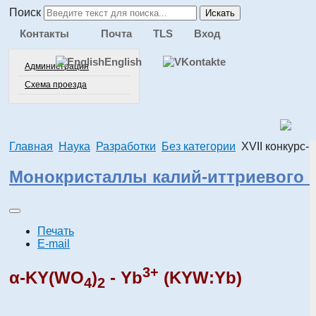
Поиск
Искать
Контакты
Почта
TLS
Вход
English
Администрация
Схема проезда
Главная
Наука
Разработки
Без категории
XVII конкурс
Монокристаллы калий-иттриевого 
Печать
E-mail
3+
α-KY(WO
)
- Yb
(KYW:Yb)
4
2