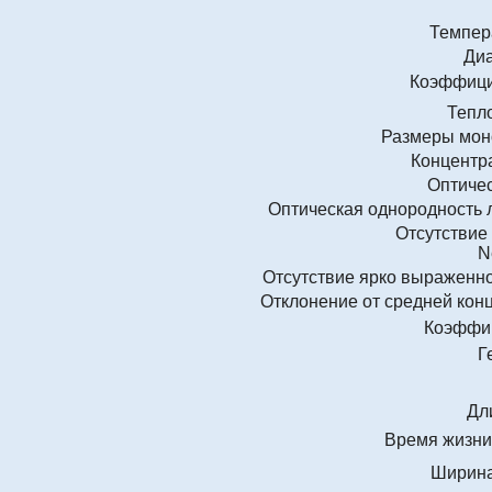
Темпера
Диа
Коэффицие
Тепло
Размеры моно
Концентра
Оптичес
Оптическая однородность 
Отсутствие
N
Отсутствие ярко выраженно
Отклонение от средней конц
Коэффиц
Г
Дл
Время жизни
Ширина