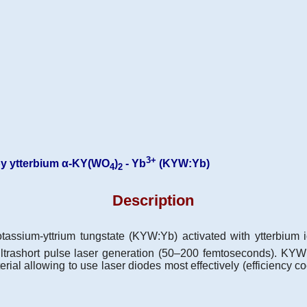
3+
 by ytterbium α-KY(WO
)
- Yb
(KYW:Yb)
4
2
Description
potassium-yttrium tungstate (KYW:Yb) activated with ytterbium
ultrashort pulse laser generation (50–200 femtoseconds). KYW:
rial allowing to use laser diodes most effectively (efficiency co