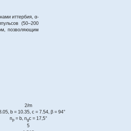
ами иттербия, α-
мпульсов (50–200
ом, позволяющим
2/m
8.05, b = 10.35, c = 7.54, β = 94°
n
= b, n
c = 17,5°
p
g
5