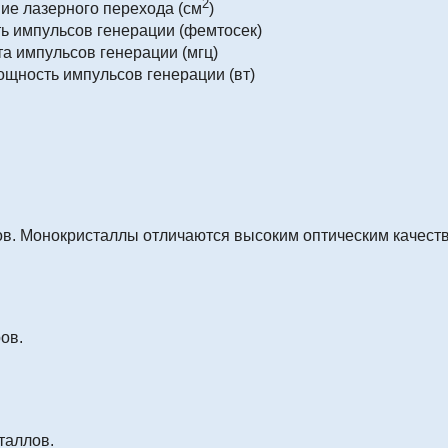
2
ие лазерного перехода (см
)
ь импульсов генерации (фемтосек)
та импульсов генерации (мгц)
щность импульсов генерации (вт)
в. Монокристаллы отличаются высоким оптическим качест
ов.
таллов.