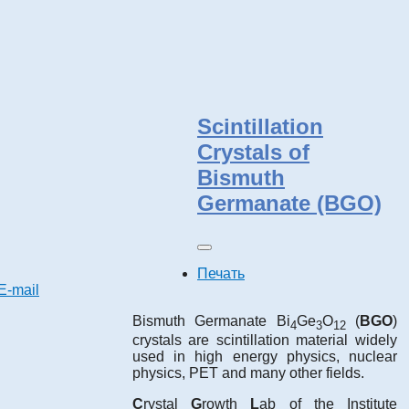
Scintillation
Crystals of
Bismuth
Germanate (BGO)
Печать
E-mail
Bismuth Germanate Bi
Ge
O
(
BGO
)
4
3
12
crystals are scintillation material widely
used in high energy physics, nuclear
physics, PET and many other fields.
C
rystal
G
rowth
L
ab of the Institute