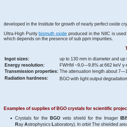
developed in the Institute for growth of nearly perfect oxide cry
Ultra-High Purity
bismuth oxide
produced in the NIIC is used f
which depends on the presence of sub ppm impurities.
Ingot sizes:
up to 130 mm in diameter and up 
Energy resolution:
FWHM ~9.0—9.8% at 662 keV γ-rays
Transmission properties:
The attenuation length about 7—15
Radiation hardness:
BGO with light output degradat
Examples of supplies of BGO crystals for scientific projec
Crystals for the
BGO
veto shield for the Imager
IBI
R
ay
A
strophysics
L
aboratory). In orbit The shielded ar