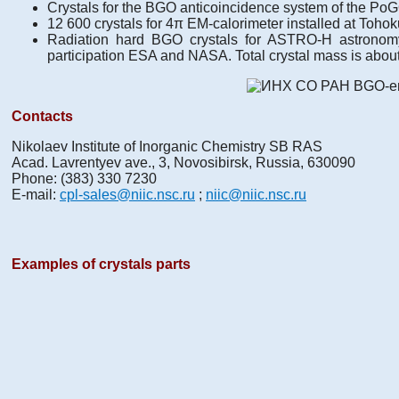
Crystals for the BGO anticoincidence system of the PoG
12 600 crystals for 4π EM-calorimeter installed at Tohok
Radiation hard BGO crystals for ASTRO-H astronomy
participation ESA and NASA. Total crystal mass is abou
Contacts
Nikolaev Institute of Inorganic Chemistry SB RAS
Acad. Lavrentyev ave., 3, Novosibirsk, Russia, 630090
Phone: (383) 330 7230
E-mail:
cpl-sales@niic.nsc.ru
;
niic@niic.nsc.ru
Examples of crystals parts