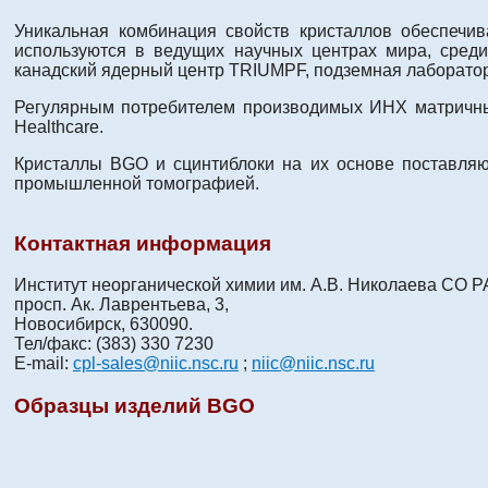
Уникальная комбинация свойств кристаллов обеспечи
используются в ведущих научных центрах мира, сред
канадский ядерный центр TRIUMPF, подземная лаборатори
Регулярным потребителем производимых ИНХ матричны
Healthcare.
Кристаллы BGO и сцинтиблоки на их основе поставляю
промышленной томографией.
Контактная информация
Институт неорганической химии им. А.В. Николаева СО Р
просп. Ак. Лаврентьева, 3,
Новосибирск, 630090.
Тел/факс: (383) 330 7230
E-mail:
cpl-sales@niic.nsc.ru
;
niic@niic.nsc.ru
Образцы изделий BGO