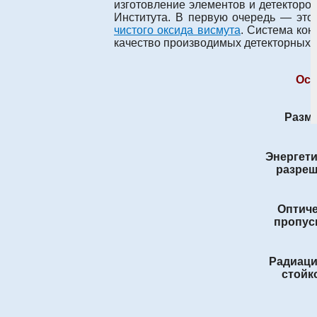
изготовление элементов и детекторо
Института. В первую очередь — это 
чистого оксида висмута
. Система кон
качество производимых детекторных 
Осн
Разм
Энергет
разре
Оптич
пропус
Радиац
стойк