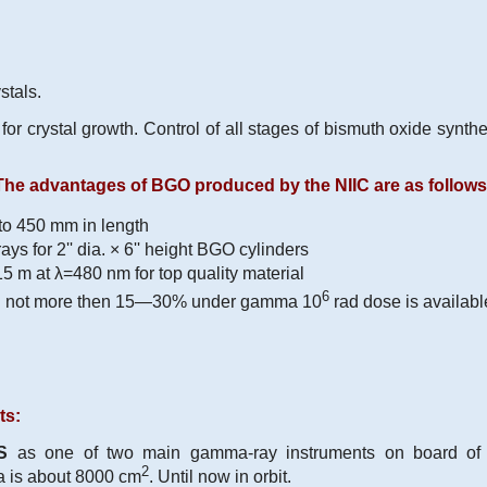
stals.
or crystal growth. Control of all stages of bismuth oxide synthe
The advantages of BGO produced by the NIIC are as follows
to 450 mm in length
 for 2'' dia. × 6'' height BGO cylinders
 m at λ=480 nm for top quality material
6
ion not more then 15—30% under gamma 10
rad dose is availabl
ts:
S
as one of two main gamma-ray instruments on board o
2
ea is about 8000 cm
. Until now in orbit.