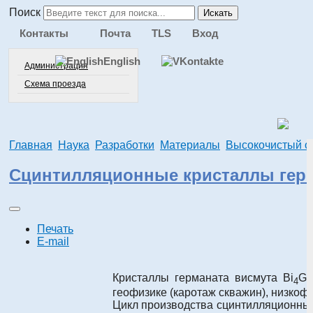
Поиск
Искать
Контакты
Почта
TLS
Вход
English
Администрация
Схема проезда
Главная
Наука
Разработки
Материалы
Высокочистый о
Сцинтилляционные кристаллы герм
Печать
E-mail
Кристаллы германата висмута Bi
G
4
геофизике (каротаж скважин), низкоф
Цикл производства сцинтилляционных