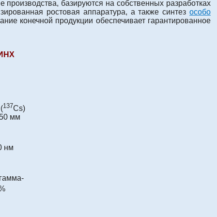
е производства, базируются на собственных разработках
изированная ростовая аппаратура, а также синтез
особо
вание конечной продукции обеспечивает гарантированное
 ИНХ
137
(
Cs)
150 мм
0 нм
гамма-
0%