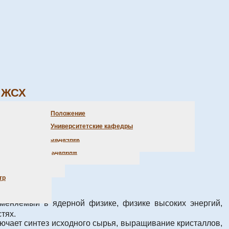
ЖСХ
бъявления библиотеки
очетные доктора
Олимпиады
Положение
аказ литературы
Студенческая практика
Университетские кафедры
ретаря
ыставка новых поступлений
Задачник
, положения)
оступ к электр. изданиям
ции
трение
тр
меняемый в ядерной физике, физике высоких энергий,
тях.
чает синтез исходного сырья, выращивание кристаллов,