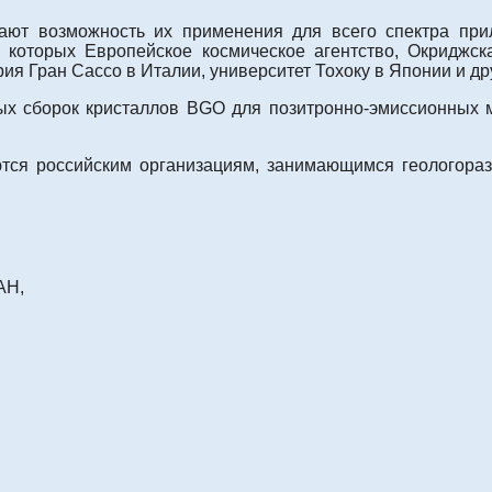
вают возможность их применения для всего спектра при
и которых Европейское космическое агентство, Окриджс
я Гран Cacco в Италии, университет Тохоку в Японии и др
х сборок кристаллов BGO для позитронно-эмиссионных м
тся российским организациям, занимающимся геологора
АН,