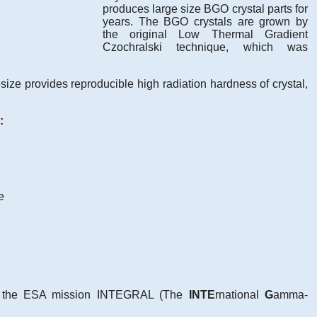
produces large size BGO crystal parts for
years. The BGO crystals are grown by
the original Low Thermal Gradient
Czochralski technique, which was
size provides reproducible high radiation hardness of crystal,
:
e
f the ESA mission INTEGRAL (The
INTE
rnational
G
amma-