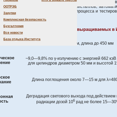
Профком
ИНХ в зеркале прессы
в и их тестирование. Основные процессы, лежащие в основ
низкоградиентная технология роста кристаллов, автомат
ООТРЭБ
троля всех стадий производственного процесса и тестиро
Закупки
элементов.
Комплексная безопасность
Бухгалтерия
овные параметры кристаллов BGO, выращиваемых в
Все новости
База отдыха Института
еры
диаметр до 130 мм, длина до 450 мм
ическое
~9,0—9,8% по γ-излучению с энергией 662 кэВ 
шение
для цилиндров диаметром 50 мм и высотой 
еское
Длина поглощения около 7—15 м для λ=48
кание
Деградация светового выхода под действием 
ионная
6
ость
радиации дозой 10
рад не более 15—3