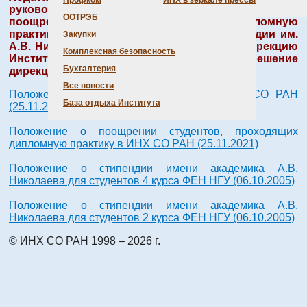
Профком
ИНХ в зеркале прессы
руководителей дипломников о финансовом
ООТРЭБ
поощрении студентов, проходящих дипломную
практику в ИНХ СО РАН (премии и стипендии им.
Закупки
А.В. Николаева), должны быть поданы в дирекцию
Комплексная безопасность
Института до 15 сентября текущего года (решение
Бухгалтерия
дирекции от 09.02.2021, прот. №. 165).
Все новости
Положение о поощрении аспирантов ИНХ СО РАН
База отдыха Института
(25.11.2021)
Положение о поощрении студентов, проходящих
дипломную практику в ИНХ СО РАН (25.11.2021)
Положение о стипендии имени академика А.В.
Николаева для студентов 4 курса ФЕН НГУ (06.10.2005)
Положение о стипендии имени академика А.В.
Николаева для студентов 2 курса ФЕН НГУ (06.10.2005)
© ИНХ СО РАН 1998 – 2026 г.