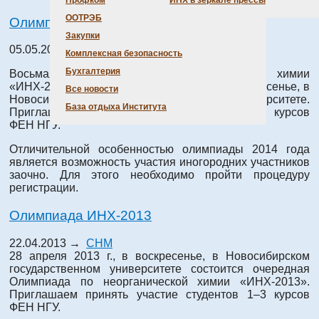
Профком
ИНХ в зеркале прессы
ООТРЭБ
Олимпиада ИНХ-2014
Закупки
05.05.2014 →
СНМ
Комплексная безопасность
Бухгалтерия
Восьмая Олимпиада по неорганической химии
«ИНХ-2014» состоится 18 мая 2014 г., в воскресенье, в
Все новости
Новосибирском государственном университете.
База отдыха Института
Приглашаем принять участие студентов 1–3 курсов
ФЕН НГУ.
Отличительной особенностью олимпиады 2014 года
является возможность участия иногородних участников
заочно. Для этого необходимо пройти процедуру
регистрации.
Олимпиада ИНХ-2013
22.04.2013 →
СНМ
28 апреля 2013 г., в воскресенье, в Новосибирском
государственном университете состоится очередная
Олимпиада по неорганической химии «ИНХ-2013».
Приглашаем принять участие студентов 1–3 курсов
ФЕН НГУ.