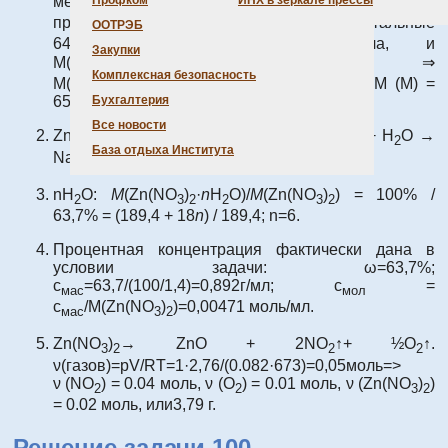
металла: MCO
→ MO + CO
↑, т.е. потеря массы
Профком
ИНХ в зеркале прессы
3
2
приходится на CO
. Следовательно, остальные
ООТРЭБ
2
64,9% – это оксид металла, и
Закупки
M(MO)/M(CO
)=64,9/35,1 ⇒
2
Комплексная безопасность
M(MO)=44,0·64,9/35,1=81,4 а.е.м. Отсюда
M
(
M
) =
Бухгалтерия
65.4 и М =
Zn
.
Все новости
ZnO+ 2HCl → ZnCl
+ H
O; ZnO+ 2NaOH + H
O →
2
2
2
База отдыха Института
Na
[Zn(OH)
].
2
4
nH
O:
M
(Zn(NO
)
·
n
H
O)/
M
(Zn(NO
)
) = 100% /
2
3
2
2
3
2
63,7% = (189,4 + 18
n
) / 189,4; n=6.
Процентная концентрация фактически дана в
условии задачи: ω=63,7%;
с
=63,7/(100/1,4)=0,892г/мл; с
=
мас
мол
с
/M(Zn(NO
)
)=0,00471 моль/мл.
мас
3
2
Zn(NO
)
→ ZnO + 2NO
↑+ ½O
↑.
3
2
2
2
ν(газов)=pV/RT=1·2,76/(0.082·673)=0,05моль=>
ν (NO
) = 0.04 моль, ν (O
) = 0.01 моль, ν (Zn(NO
)
)
2
2
3
2
= 0.02 моль, или3,79 г.
Решение задачи 100