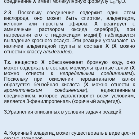
соединение
Х
имеет молекулярную формулу С
Н
О.
9
8
2-3.
Поскольку соединение содержит один атом
кислорода, оно может быть спиртом, альдегидом,
кетоном или простым эфиром.
Х
реагирует с
аммиачным раствором оксида серебра(I), при
нагревании его с гидроксидом меди(II) наблюдается
выпадение красного осадка. Эти реакции указывают на
наличие альдегидной группы в составе
Х
(
Х
можно
отнести к классу
альдегидов
).
Т.к. вещество
Х
обесцвечивает бромную воду, оно
может содержать в составе молекулы кратные связи (
Х
можно отнести к
непредельным соединениям
).
Поскольку при окислении перманганатом калия
образуется бензойная кислота (
Х
можно отнести к
ароматическим соединениям
), единственным
соединением, которое удовлетворяет всем условиям,
является 3‑фенилпропеналь (коричный альдегид).
3.
Уравнения описанных в условии задачи реакций:
4.
Коричный альдегид может существовать в виде
цис-
и
транс
-изомеров.