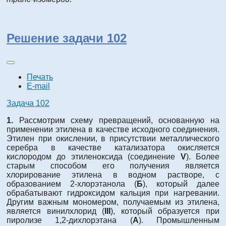
Решение задачи 102
Печать
E-mail
Задача 102
1.
Рассмотрим схему превращений, основанную на
применении этилена в качестве исходного соединения.
Этилен при окислении, в присутствии металлического
серебра в качестве катализатора окисляется
кислородом до этиленоксида (соединение
V
). Более
старым способом его получения является
хлорирование этилена в водном растворе, с
образованием 2-хлорэтанола (
Б
), который далее
обрабатывают гидроксидом кальция при нагревании.
Другим важным мономером, получаемым из этилена,
является винилхлорид (
III
), который образуется при
пиролизе 1,2-дихлорэтана (
А
). Промышленным