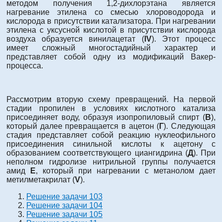
методом получения 1,2-дихлорэтана является
нагревание этилена со смесью хлороводорода и
кислорода в присутствии катализатора. При нагревании
этилена с уксусной кислотой в присутствии кислорода
воздуха образуется винилацетат (
IV
). Этот процесс
имеет сложный многостадийный характер и
представляет собой одну из модификаций Вакер-
процесса.
Рассмотрим вторую схему превращений. На первой
стадии пропилен в условиях кислотного катализа
присоединяет воду, образуя изопропиловый спирт (
В
),
который далее превращается в ацетон (
Г
). Следующая
стадия представляет собой реакцию нуклеофильного
присоединения синильной кислоты к ацетону с
образованием соответствующего циангидрина (
Д
). При
неполном гидролизе нитрильной группы получается
амид
Е
, который при нагревании с метанолом дает
метилметакрилат (
V
).
Решение задачи 103
Решение задачи 104
Решение задачи 105