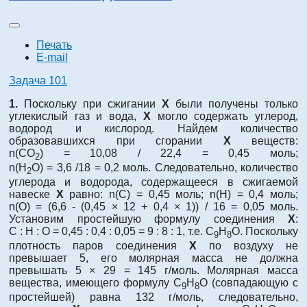
Печать
E-mail
Задача 101
1.
Поскольку при сжигании
Х
были получены только
углекислый газ и вода,
Х
могло содержать углерод,
водород и кислород. Найдем количество
образовавшихся при сгорании
Х
веществ:
n(СО
) = 10,08 / 22,4 = 0,45 моль;
2
n(Н
О) = 3,6 /18 = 0,2 моль. Следовательно, количество
2
углерода и водорода, содержащееся в сжигаемой
навеске
Х
равно: n(С) = 0,45 моль; n(Н) = 0,4 моль;
n(О) = (6,6 - (0,45 × 12 + 0,4 × 1)) / 16 = 0,05 моль.
Установим простейшую формулу соединения
Х
:
С : Н : О = 0,45 : 0,4 : 0,05 = 9 : 8 : 1, т.е. С
Н
О. Поскольку
9
8
плотность паров соединения
Х
по воздуху не
превышает 5, его молярная масса не должна
превышать 5 × 29 = 145 г/моль. Молярная масса
вещества, имеющего формулу С
Н
О (совпадающую с
9
8
простейшей) равна 132 г/моль, следовательно,