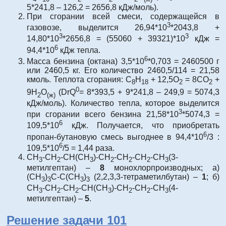
5*241,8 – 126,2 = 2656,8 кДж/моль).
При сгорании всей смеси, содержащейся в
3
газовозе, выделится 26,94*10
*2043,8 +
3
3
14,80*10
*2656,8 = (55060 + 39321)*10
кДж =
6
94,4*10
кДж тепла.
6
Масса бензина (октана) 3,5*10
*0,703 = 2460500 г
или 2460,5 кг. Его количество 2460,5/114 = 21,58
кмоль. Теплота сгорания: С
Н
+ 12,5О
= 8СО
+
8
18
2
2
0
9Н
О
(DrQ
= 8*393,5 + 9*241,8 – 249,9 = 5074,3
2
(ж)
кДж/моль). Количество тепла, которое выделится
3
при сгорании всего бензина 21,58*10
*5074,3 =
6
109,5*10
кДж. Получается, что приобретать
6
пропан-бутановую смесь выгоднее в 94,4*10
/3 :
6
109,5*10
/5 = 1,44 раза.
СН
-СH
-CH(СН
)-CH
-CH
-CH
-CH
(3-
3
2
3
2
2
2
3
метилгептан) –
8
монохлорпроизводных; а)
(СН
)
С-С(СН
)
(2,2,3,3-тетраметилбутан) –
1
; б)
3
3
3
3
СН
-CH
-СH
-CH(СН
)-CH
-CH
-CH
(4-
3
2
2
3
2
2
3
метилгептан) –
5
.
Решение задачи 101