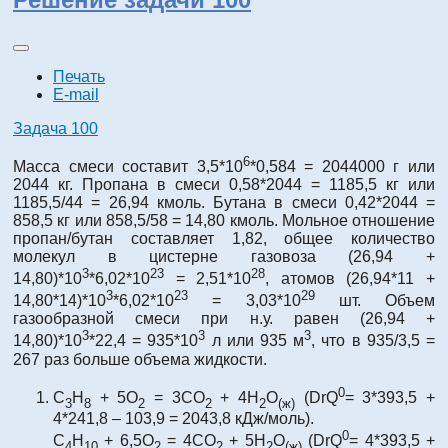
Печать
E-mail
Задача 100
6
Масса смеси составит 3,5*10
*0,584 = 2044000 г или
2044 кг. Пропана в смеси 0,58*2044 = 1185,5 кг или
1185,5/44 = 26,94 кмоль. Бутана в смеси 0,42*2044 =
858,5 кг или 858,5/58 = 14,80 кмоль. Мольное отношение
пропан/бутан составляет 1,82, общее количество
молекул в цистерне газовоза (26,94 +
3
23
28
14,80)*10
*6,02*10
= 2,51*10
, атомов (26,94*11 +
3
23
29
14,80*14)*10
*6,02*10
= 3,03*10
шт. Объем
газообразной смеси при н.у. равен (26,94 +
3
3
3
14,80)*10
*22,4 = 935*10
л или 935 м
, что в 935/3,5 =
267 раз больше объема жидкости.
0
С
Н
+ 5О
= 3СО
+ 4Н
О
(DrQ
= 3*393,5 +
3
8
2
2
2
(ж)
4*241,8 – 103,9 = 2043,8 кДж/моль).
0
С
Н
+ 6,5О
= 4СО
+ 5Н
О
(DrQ
= 4*393,5 +
4
10
2
2
2
(ж)