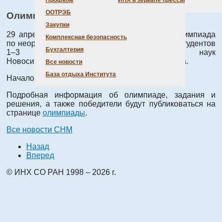
Профком
ИНХ в зеркале прессы
ООТРЭБ
Олимпиада ИНХ-2012
Закупки
29 апреля 2012 г. состоится традиционная Олимпиада
Комплексная безопасность
по неорганической химии «ИНХ-2012» среди студентов
Бухгалтерия
1–3 курсов Факультета естественных наук
Новосибирского государственного университета.
Все новости
База отдыха Института
Начало олимпиады в 10-00, ауд. 121а.
Подробная информация об олимпиаде, задания и
решения, а также победители будут публиковаться на
странице
олимпиады
.
Все новости СНМ
Назад
Вперед
© ИНХ СО РАН 1998 – 2026 г.