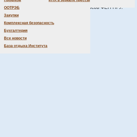
Профком
ИНХ в зеркале прессы
ганической химии для студентов 1-3 курсов ФЕН НГУ.
ООТРЭБ
Закупки
отреть на странице
олимпиады
.
Комплексная безопасность
Бухгалтерия
Все новости
База отдыха Института