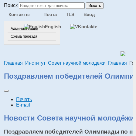
Поиск
Искать
Контакты
Почта
TLS
Вход
English
Администрация
Схема проезда
Главная
Институт
Совет научной молодежи
Главная
Го
Поздравляем победителей Олимпиа
Печать
E-mail
Новости Совета научной молодёжи
Поздравляем победителей Олимпиады по не