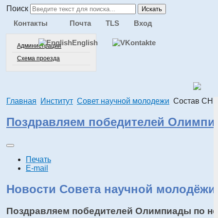
Поиск
Искать
Контакты
Почта
TLS
Вход
English
Администрация
Схема проезда
Главная
Институт
Совет научной молодежи
Состав СН
Поздравляем победителей Олимпиа
Печать
E-mail
Новости Совета научной молодёжи
Поздравляем победителей Олимпиады по не