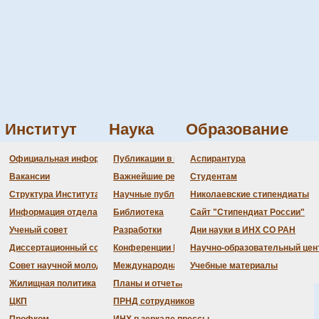
Институт
Наука
Образование
М
Администрация
Документация
Состав совета
Состав совета
Состав СНМ
Новости науки
О
П
Официальная информация
Публикации в ведущих журналах
Аспирантура
ды по неорганической химии
Бланки
Повестка дня заседаний
Даты защит диссертаций
Награды
З
Вакансии
Важнейшие результаты
Студентам
История Института
Информация ученого сек
Шифры специальностей
В
Структура Института
Научные публикации сотрудников
Николаевские стипендиаты
Локальные акты (приказы
Объявления о защитах
Д
Информация отдела кадров
Библиотека
Сайт "Стипендиат России"
Противодействие корруп
Предварительное рассмо
Ученый совет
Разработки
Дни науки в ИНХ СО РАН
Диссертационный совет
Конференции Института
Научно-образовательный цен
Совет научной молодежи
Международная деятельность
Учебные материалы
 ИНХ СО РАН
Жилищная политика
Планы и отчеты
ЦКП
ПРНД сотрудников
органической химии