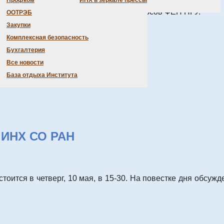
Профком
ИНХ в зеркале прессы
ганической химии для студентов 1-3 курсов ФЕН НГУ.
ООТРЭБ
Закупки
отреть на странице
олимпиады
.
Комплексная безопасность
Бухгалтерия
Все новости
База отдыха Института
 ИНХ СО РАН
тся в четверг, 10 мая, в 15-30. На повестке дня обсужд