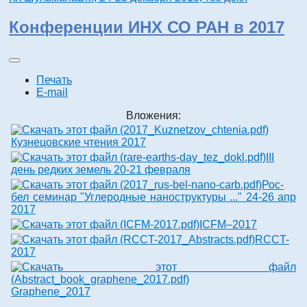
Конференции ИНХ СО РАН в 2017
Печать
E-mail
Вложения:
Кузнецовские чтения 2017
III
день редких земель 20-21 февраля
Рос-
бел семинар "Углеродные наноструктуры ..." 24-26 апр
2017
ICFM–2017
RCCT-
2017
Graphene_2017