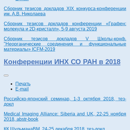
Сборник тезисов докладов XIX конкурса-конференции
им. А.В. Николаева
Сборник тезисов докладов конференции «Графен:
молекула и 2D-кристалл», 5-9 августа 2019
Сборник тезисов докладов V Школы-конф.
"Неорганические соединения и функциональные
материалы» ICFM-2019
Конференции ИНХ СО РАН в 2018
Печать
E-mail
Российско-японский семинар, 1-3 октября 2018, тез-
докл
Medical Imaging Alliance: Siberia and UK, 22-25 ноября
2018, abstr-book
КК ШульманаВМ, 24-25 декабря 2018, тез-докл