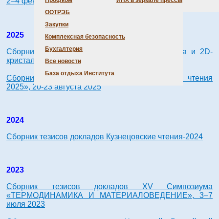
2–4 февраля 2026
Профком
ИНХ в зеркале прессы
ООТРЭБ
Закупки
2025
Комплексная безопасность
Бухгалтерия
Сборник тезисов докладов «Графен: молекула и 2D-
кристалл», 11-15 августа 2025
Все новости
База отдыха Института
Сборник тезисов докладов «Николаевские чтения
2025», 20-23 августа 2025
2024
Сборник тезисов докладов Кузнецовские чтения-2024
2023
Сборник тезисов докладов XV Симпозиума
«ТЕРМОДИНАМИКА И МАТЕРИАЛОВЕДЕНИЕ», 3–7
июля 2023