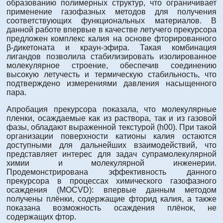
образованию полимерных структур, что ограничивает
применение газофазных методов для получения
соответствующих функциональных материалов. В
данной работе впервые в качестве летучего прекурсора
предложен комплекс калия на основе фторированного
β-дикетоната и краун-эфира. Такая комбинация
лигандов позволила стабилизировать изолированное
молекулярное строение, обеспечив соединению
высокую летучесть и термическую стабильность, что
подтверждено измерениями давления насыщенного
пара.
Апробация прекурсора показала, что молекулярные
пленки, осаждаемые как из раствора, так и из газовой
фазы, обладают выраженной текстурой (h00). При такой
организации поверхности катионы калия остаются
доступными для дальнейших взаимодействий, что
представляет интерес для задач супрамолекулярной
химии и молекулярной инженерии.
Продемонстрирована эффективность данного
прекурсора в процессах химического газофазного
осаждения (MOCVD): впервые данным методом
получены плёнки, содержащие фторид калия, а также
показана возможность осаждения плёнок, не
содержащих фтор.