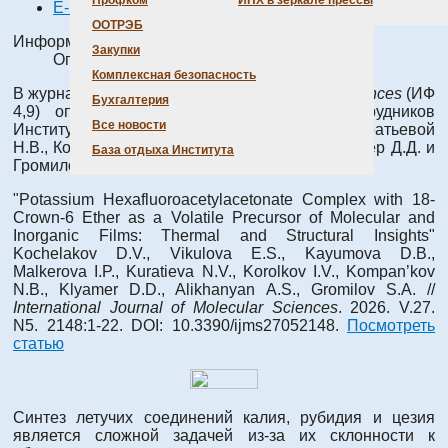
Профком
ИНХ в зеркале прессы
E-mail
ООТРЭБ
Информация о материале
Закупки
Опубликовано: 20 мая 2026
Комплексная безопасность
В журнале
International Journal of Molecular Sciences
(ИФ
Бухгалтерия
4,9) опубликована статья с участием сотрудников
Все новости
Института Кочелакова Д.В., Викуловой Е.С., Куратьевой
Н.В., Королькова И.В., Компанькова Н.Б., Клямер Д.Д. и
База отдыха Института
Громилова С.А.
"Potassium Hexafluoroacetylacetonate Complex with 18-
Crown-6 Ether as a Volatile Precursor of Molecular and
Inorganic Films: Thermal and Structural Insights"
Kochelakov D.V., Vikulova E.S., Kayumova D.B.,
Malkerova I.P., Kuratieva N.V., Korolkov I.V., Kompan’kov
N.B., Klyamer D.D., Alikhanyan A.S., Gromilov S.A. //
International Journal of Molecular Sciences
. 2026. V.27.
N5. 2148:1-22. DOI: 10.3390/ijms27052148.
Посмотреть
статью
Синтез летучих соединений калия, рубидия и цезия
является сложной задачей из-за их склонности к