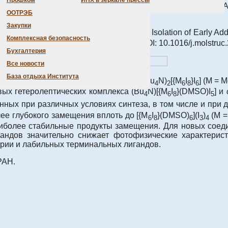
Профком
ИНХ в зеркале прессы
вана статья с участием сотрудников Института Петунина А.А
ООТРЭБ
Закупки
rs: NMR-Resolved Isomeric Pathway and Isolation of Early Addu
Комплексная безопасность
J. Mol. Struct.,
2026, V.1370, P.146446. DOI: 10.1016/j.molstru
Бухгалтерия
Все новости
База отдыха Института
ия иодидных кластерных комплексов (Bu
N)
[{M
I
}I
] (M = 
4
2
6
8
6
вых гетеролептических комплекса (Bu
N)[{M
I
}(DMSO)I
] и
4
6
8
5
ных при различных условиях синтеза, в том числе и при д
ее глубокого замещения вплоть до [{M
I
}(DMSO)
](I
)
(M =
6
8
6
3
4
иболее стабильные продукты замещения. Для новых соед
андов значительно снижает фотофизические характерист
трии и лабильных терминальных лигандов.
РАН.