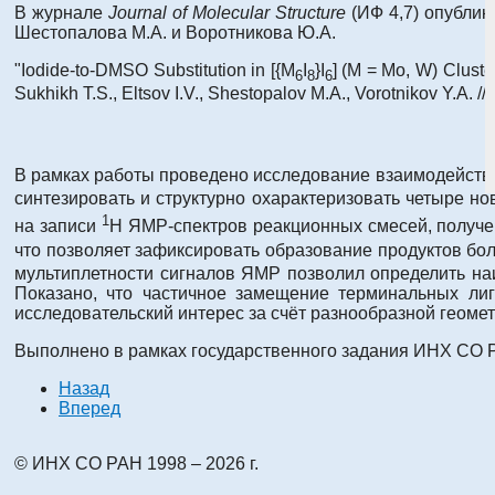
В журнале
Journal of Molecular Structure
(ИФ 4,7) опублико
Шестопалова М.А. и Воротникова Ю.А.
"Iodide-to-DMSO Substitution in [{M
I
}I
] (M = Mo, W) Cluste
6
8
6
Sukhikh T.S., Eltsov I.V., Shestopalov M.A., Vorotnikov Y.A. //
В рамках работы проведено исследование взаимодейств
синтезировать и структурно охарактеризовать четыре но
1
на записи
H ЯМР-спектров реакционных смесей, получен
что позволяет зафиксировать образование продуктов бол
мультиплетности сигналов ЯМР позволил определить на
Показано, что частичное замещение терминальных лиг
исследовательский интерес за счёт разнообразной геоме
Выполнено в рамках государственного задания ИНХ СО 
Назад
Вперед
© ИНХ СО РАН 1998 – 2026 г.