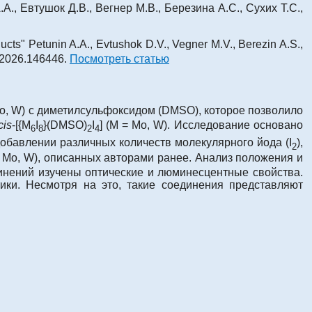
., Евтушок Д.В., Вегнер М.В., Березина А.С., Сухих Т.С.,
cts" Petunin A.A., Evtushok D.V., Vegner M.V., Berezin A.S.,
c.2026.146446.
Посмотреть статью
Mo, W) с диметилсульфоксидом (DMSO), которое позволило
cis
-[{M
I
}(DMSO)
I
] (M = Mo, W). Исследование основано
6
8
2
4
обавлении различных количеств молекулярного йода (I
),
2
 Mo, W), описанных авторами ранее. Анализ положения и
инений изучены оптические и люминесцентные свойства.
ики. Несмотря на это, такие соединения представляют