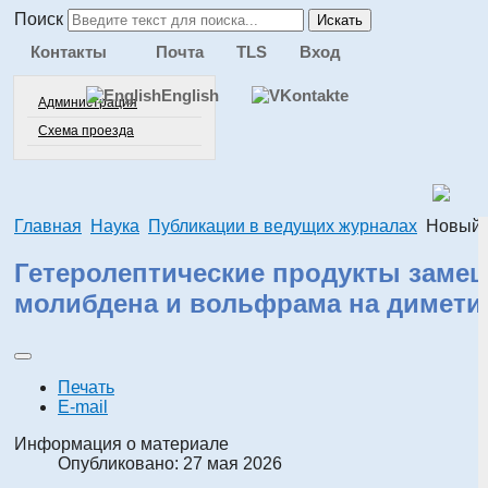
Поиск
Искать
Контакты
Почта
TLS
Вход
English
Администрация
Схема проезда
Главная
Наука
Публикации в ведущих журналах
Новый 
Гетеролептические продукты заме
молибдена и вольфрама на димет
Печать
E-mail
Информация о материале
Опубликовано: 27 мая 2026