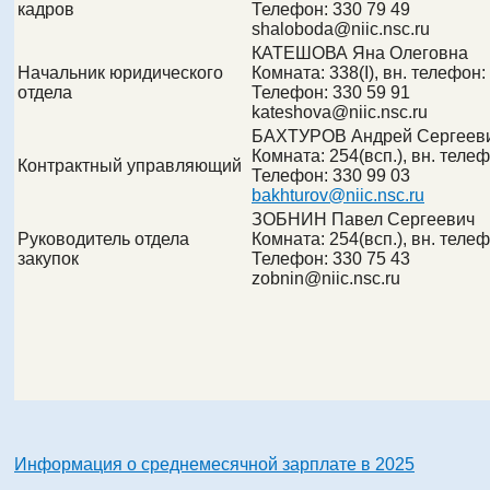
кадров
Телефон:
330 79 49
shaloboda@
niic.nsc.ru
КАТЕШОВА Яна Олеговна
Начальник юридического
Комната:
338(I)
, вн. телефон:
отдела
Телефон:
330 59 91
kateshova@
niic.nsc.ru
БАХТУРОВ Андрей Сергеев
Комната: 254(всп.), вн. телеф
Контрактный управляющий
Телефон: 330 99 03
bakhturov@niic.nsc.ru
ЗОБНИН Павел Сергеевич
Руководитель отдела
Комната:
254(всп.)
, вн. теле
закупок
Телефон:
330 75 43
zobnin@
niic.nsc.ru
Информация о среднемесячной зарплате в 2025