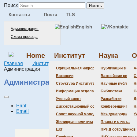
Поиск
Искать
Контакты
Почта
TLS
English
Администрация
Схема проезда
Home
Институт
Наука
О
Главная
Институт
Официальная информация
Официальная информация
Публикации в веду
А
Администрация
Вакансии
Важнейшие резуль
С
Администрация Института
Структура Института
Научные публикаци
Н
Информация отдела кадров
Библиотека
С
Ученый совет
Разработки
Д
Print
Диссертационный совет
Конференции Инсти
Н
Email
Совет научной молодежи
Международная де
У
Жилищная политика
Планы и отчеты
ЦКП
ПРНД сотрудников
Брылев Константин