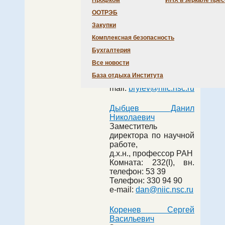
Профком
ИНХ в зеркале пре
Александрович
ООТРЭБ
И.о. директора
Института, д.х.н.,
Закупки
профессор РАН
Комплексная безопасность
Комната:
229(I)
, вн.
Бухгалтерия
телефон:
53 00
Телефон:
330 94 90
Все новости
Факс:
330 94 89
База отдыха Института
e-
mail:
brylev@niic.nsc.ru
Дыбцев Данил
Николаевич
Заместитель
директора по научной
работе,
д.х.н., профессор РАН
Комната:
232(I)
, вн.
телефон:
53 39
Телефон:
330 94 90
e-mail:
dan@niic.nsc.ru
Коренев Сергей
Васильевич