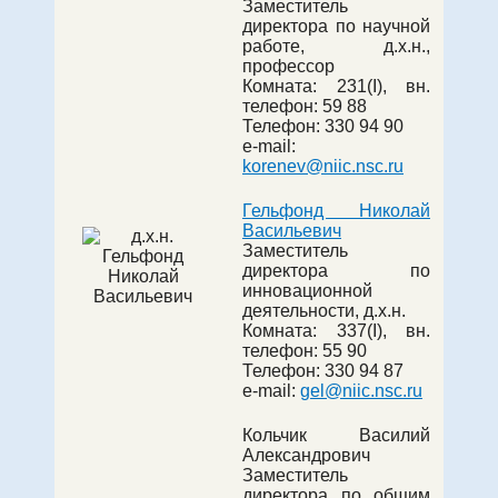
Заместитель
директора по научной
работе, д.х.н.,
профессор
Комната:
231(I)
, вн.
телефон:
59 88
Телефон: 330 94 90
e-mail:
korenev@niic.nsc.ru
Гельфонд Николай
Васильевич
Заместитель
директора по
инновационной
деятельности, д.х.н.
Комната:
337(I)
, вн.
телефон:
55 90
Телефон:
330 94 87
e-mail:
gel@niic.nsc.ru
Кольчик Василий
Александрович
Заместитель
директора по общим