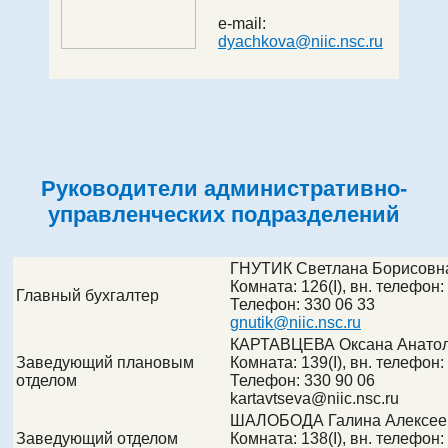
e-mail:
dyachkova@niic.nsc.ru
Руководители административно-
управленческих подразделений
ГНУТИК Светлана Борисовн
Комната:
126(I)
, вн. телефон:
Главный бухгалтер
Телефон:
330 06 33
gnutik@niic.nsc.ru
КАРТАВЦЕВА Оксана Анато
Заведующий плановым
Комната:
139(I)
, вн. телефон:
отделом
Телефон:
330 90 06
kartavtseva@
niic.nsc.ru
ШАЛОБОДА Галина Алексее
Заведующий отделом
Комната:
138(I)
, вн. телефон: