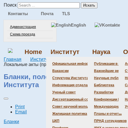
Поиск
Искать
Контакты
Почта
TLS
English
Администрация
Схема проезда
Home
Институт
Наука
О
Главная
Институт
Официальная информация
Официальная информация
Публикации в веду
А
Локальные акты (приказы, положения)
Вакансии
Важнейшие резуль
С
Бланки, положения, приказы
Структура Института
Научные публикаци
Н
Института
Информация отдела кадров
Библиотека
С
Ученый совет
Разработки
Д
Диссертационный совет
Конференции Инсти
Н
Print
Совет научной молодежи
Международная де
У
Email
Жилищная политика
Планы и отчеты
ЦКП
ПРНД сотрудников
Бланки