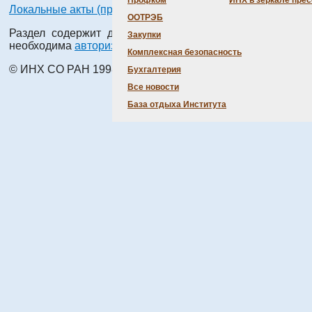
Профком
ИНХ в зеркале пре
Локальные акты (приказы, положения)
ООТРЭБ
Раздел содержит документы, для просмотра которых
Закупки
необходима
авторизация
.
Комплексная безопасность
© ИНХ СО РАН 1998 – 2026 г.
Бухгалтерия
Все новости
База отдыха Института