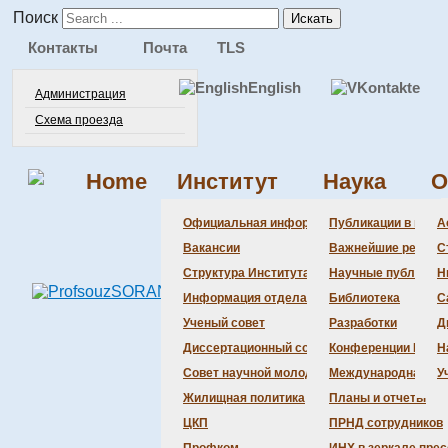
Поиск
Искать
Контакты
Почта
TLS
English
Администрация
Схема проезда
Home
Институт
Наука
О
Официальная информация
Публикации в веду
А
Вакансии
Важнейшие резуль
С
Структура Института
Научные публикаци
Н
Информация отдела кадров
Библиотека
С
Ученый совет
Разработки
Д
Диссертационный совет
Конференции Инсти
Н
Совет научной молодежи
Международная де
У
Жилищная политика
Планы и отчеты
ЦКП
ПРНД сотрудников