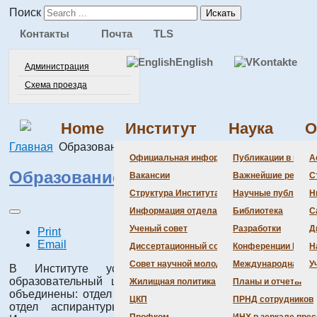
Поиск
Искать
Контакты
Почта
TLS
English
Администрация
Схема проезда
Home
Институт
Наука
О
Главная
Образование
Официальная информация
Публикации в веду
А
Образование в ИНХ СО РАН
Вакансии
Важнейшие резуль
С
Структура Института
Научные публикаци
Н
Информация отдела кадров
Библиотека
С
Ученый совет
Разработки
Д
Print
Email
Диссертационный совет
Конференции Инсти
Н
Совет научной молодежи
Международная де
У
В Институте успешно функционирует научно-
образовательный центр, в рамках работы которого
Жилищная политика
Планы и отчеты
объединены: отдел подготовки молодых специалистов,
ЦКП
ПРНД сотрудников
отдел аспирантуры и Совет научной молодежи.