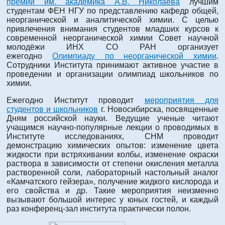
премии им. академика А.В. Николаева
лучшим
студентам ФЕН НГУ по представлению кафедр общей,
неорганической и аналитической химии. С целью
привлечения внимания студентов младших курсов к
современной неорганической химии Совет научной
молодёжи ИНХ СО РАН организует
ежегодно
Олимпиаду по неорганической химии
.
Сотрудники Института принимают активное участие в
проведении и организации олимпиад школьников по
химии.
Ежегодно Институт проводит
мероприятия для
студентов и школьников
г. Новосибирска, посвященные
Дням российской науки. Ведущие ученые читают
учащимся научно-популярные лекции о проводимых в
Институте исследованиях, СНМ проводит
демонстрацию химических опытов: изменение цвета
жидкости при встряхивании колбы, изменение окраски
раствора в зависимости от степени окисления металла
растворенной соли, лабораторный настольный аналог
«Камчатского гейзера», получение жидкого кислорода и
его свойства и др. Такие мероприятия неизменно
вызывают большой интерес у юных гостей, и каждый
раз конференц-зал института практически полон.