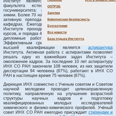
Профком
ИНХ в зеркале пре
Институт является базовым для двух кафедр
факультета естественных наук Новосибирского
ООТРЭБ
госуниверситета:
неорганической
и
аналитической
Закупки
химии. Более 70 научных сотрудников Института ведут
активную преподавательскую деятельность на этих
Комплексная безопасность
кафедрах. Ежегодно исследовательскую практику в
Бухгалтерия
Институте проходят около 60 студентов младших
Все новости
курсов, и порядка 40 студентов старших курсов готовят
дипломные работы и магистерские диссертации.
База отдыха Института
Эффективным средством подготовки специалистов
высшей квалификации является
аспирантура
Института. Активная работа с аспирантами позволяет
решать одну из важнейших задач Института –
омоложение кадров. За последние 10 лет аспирантуру
ИНХ СО РАН закончили 108 человек, из них защитили
диссертации 94 человека (87%), работают в ИНХ СО
РАН в настоящее время 75 человек (67%).
Дирекция ИНХ совместно с Ученым советом и Советом
научной молодежи проводит целенаправленную
политику, направленную на улучшение возрастной
структуры научных кадров и подготовку
квалифицированных молодых исследователей
химического и физико-химического профилей. Учёный
совет ИНХ СО РАН ежегодно присуждает
стипендии и