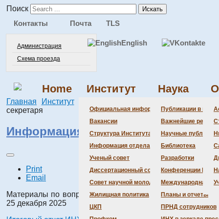
Поиск
Искать
Контакты
Почта
TLS
English
Администрация
Схема проезда
Home
Институт
Наука
О
Главная
Институт
Ученый совет
Информация ученого
Официальная информация
Публикации в веду
А
секретаря
Вакансии
Важнейшие резуль
С
Информация ученого секретаря
Структура Института
Научные публикаци
Н
Информация отдела кадров
Библиотека
С
Ученый совет
Разработки
Д
Print
Диссертационный совет
Конференции Инсти
Н
Email
Совет научной молодежи
Международная де
У
Материалы по вопросам повестки дня заседания № 56
Жилищная политика
Планы и отчеты
25 декабря 2025
ЦКП
ПРНД сотрудников