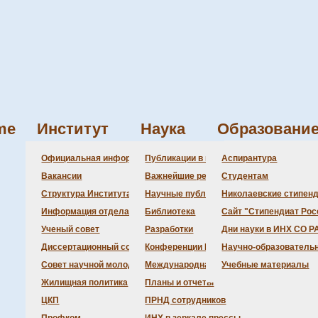
me
Институт
Наука
Образовани
Администрация
Состав совета
Состав совета
Состав СНМ
Новости науки
Официальная информация
Публикации в ведущих журналах
Аспирантура
Бланки
Повестка дня зас
Даты защит дисс
Награды
Вакансии
Важнейшие результаты
Студентам
История Институт
Информация учен
Шифры специаль
Структура Института
Научные публикации сотрудников
Николаевские стипен
Локальные акты (
Объявления о за
Информация отдела кадров
Библиотека
Сайт "Стипендиат Рос
Противодействие 
Предварительное
Ученый совет
Разработки
Дни науки в ИНХ СО Р
Диссертационный совет
Конференции Института
Научно-образователь
Совет научной молодежи
Международная деятельность
Учебные материалы
Жилищная политика
Планы и отчеты
ЦКП
ПРНД сотрудников