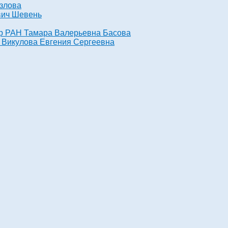
озлова
евич Шевень
ссор РАН Тамара Валерьевна Басова
.н. Викулова Евгения Сергеевна