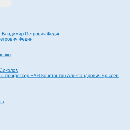
РАН Владимир Петрович Федин
 Петрович Федин
ченко
 Соколов
х.н., профессор РАН Константин Александрович Брылев
ов