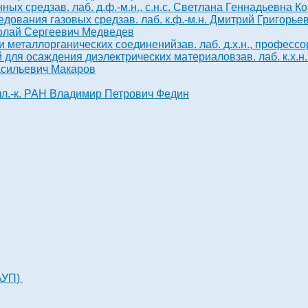
нных сред
зав. лаб. д.ф.-м.н., с.н.с. Светлана Геннадьевна К
едования газовых сред
зав. лаб. к.ф.-м.н. Дмитрий Григорь
иколай Сергеевич Медведев
и металлорганических соединений
зав. лаб. д.х.н., профе
 для осаждения диэлектрических материалов
зав. лаб. к.х
асильевич Макаров
, чл.-к. РАН Владимир Петрович Федин
АУП)