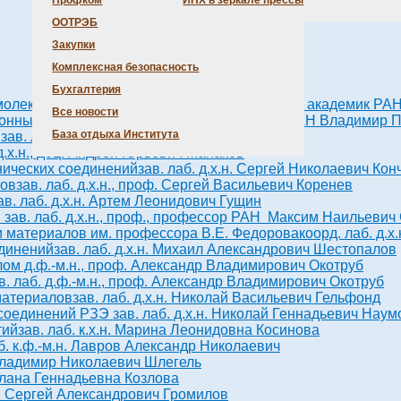
Профком
ИНХ в зеркале прессы
ООТРЭБ
Закупки
Комплексная безопасность
Бухгалтерия
амолекулярных соединений
зав. отделом д.х.н., академик 
Все новости
ионных полимеров
зав. лаб. д.х.н., академик РАН Владимир
База отдыха Института
в
зав. лаб. к.х.н. Павел Сергеевич Поповецкий
 д.х.н., доц. Андрей Юрьевич Манаков
нических соединений
зав. лаб. д.х.н. Сергей Николаевич Кон
лов
зав. лаб. д.х.н., проф. Сергей Васильевич Коренев
ав. лаб. д.х.н. Артем Леонидович Гущин
й
зав. лаб. д.х.н., проф., профессор РАН Максим Наильевич
и материалов им. профессора В.Е. Федорова
коорд. лаб. д.
единений
зав. лаб. д.х.н. Михаил Александрович Шестопалов
елом д.ф.-м.н., проф. Александр Владимирович Окотруб
в. лаб. д.ф.-м.н., проф. Александр Владимирович Окотруб
материалов
зав. лаб. д.х.н. Николай Васильевич Гельфонд
 соединений РЗЭ
зав. лаб. д.х.н. Николай Геннадьевич Наум
тий
зав. лаб. к.х.н. Марина Леонидовна Косинова
аб. к.ф.-м.н. Лавров Александр Николаевич
. Владимир Николаевич Шлегель
етлана Геннадьевна Козлова
.н. Сергей Александрович Громилов