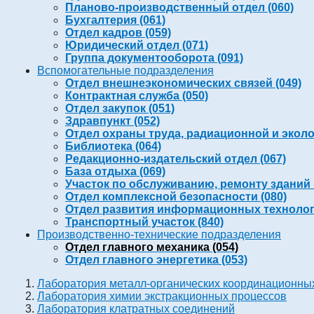
Планово-производственный отдел (060)
Бухгалтерия (061)
Отдел кадров (059)
Юридический отдел (071)
Группа документооборота (091)
Вспомогательные подразделения
Отдел внешнеэкономических связей (049)
Контрактная служба (050)
Отдел закупок (051)
Здравпункт (052)
Отдел охраны труда, радиационной и эколо
Библиотека (064)
Редакционно-издательский отдел (067)
База отдыха (069)
Участок по обслуживанию, ремонту зданий 
Отдел комплексной безопасности (080)
Отдел развития информационных технологи
Транспортный участок (840)
Производственно-технические подразделения
Отдел главного механика (054)
Отдел главного энергетика (053)
Лаборатория металл-органических координационны
Лаборатория химии экстракционных процессов
Лаборатория клатратных соединений