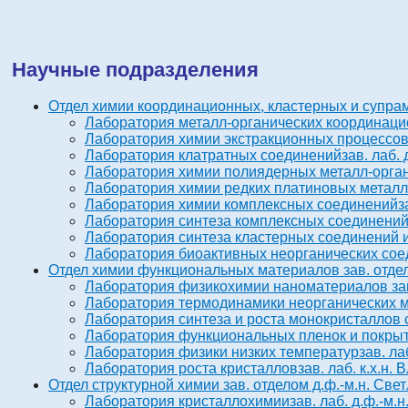
Научные подразделения
Отдел химии координационных, кластерных и супр
Лаборатория металл-органических координац
Лаборатория химии экстракционных процессо
Лаборатория клатратных соединений
зав. лаб.
Лаборатория химии полиядерных металл-орга
Лаборатория химии редких платиновых метал
Лаборатория химии комплексных соединений
з
Лаборатория синтеза комплексных соединени
Лаборатория синтеза кластерных соединений 
Лаборатория биоактивных неорганических со
Отдел химии функциональных материалов
зав. отд
Лаборатория физикохимии наноматериалов
за
Лаборатория термодинамики неорганических 
Лаборатория синтеза и роста монокристаллов
Лаборатория функциональных пленок и покры
Лаборатория физики низких температур
зав. л
Лаборатория роста кристаллов
зав. лаб. к.х.н
Отдел структурной химии
зав. отделом д.ф.-м.н. Св
Лаборатория кристаллохимии
зав. лаб. д.ф.-м