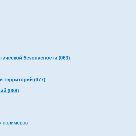
гической безопасности (063)
и территорий (077)
й (088)
х полимеров