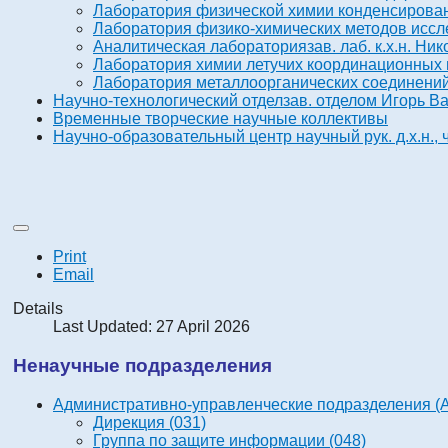
Лаборатория физической химии конденсирова
Лаборатория физико-химических методов иссл
Аналитическая лаборатория
зав. лаб. к.х.н. Н
Лаборатория химии летучих координационных 
Лаборатория металлоорганических соединений
Научно-технологический отдел
зав. отделом Игорь В
Временные творческие научные коллективы
Научно-образовательный центр
научный рук. д.х.н.
Print
Email
Details
Last Updated: 27 April 2026
Ненаучные подразделения
Административно-управленческие подразделения (
Дирекция (031)
Группа по защите информации (048)