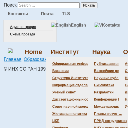
Поиск
Искать
Контакты
Почта
TLS
English
Администрация
Схема проезда
Home
Институт
Наука
О
Главная
Образование
Студентам
Задачник
Официальная информация
Публикации в веду
А
© ИНХ СО РАН 1998 – 2026 г.
Вакансии
Важнейшие резуль
С
Структура Института
Научные публикаци
Н
Информация отдела кадров
Библиотека
С
Ученый совет
Разработки
Д
Диссертационный совет
Конференции Инсти
Н
Совет научной молодежи
Международная де
У
Жилищная политика
Планы и отчеты
ЦКП
ПРНД сотрудников