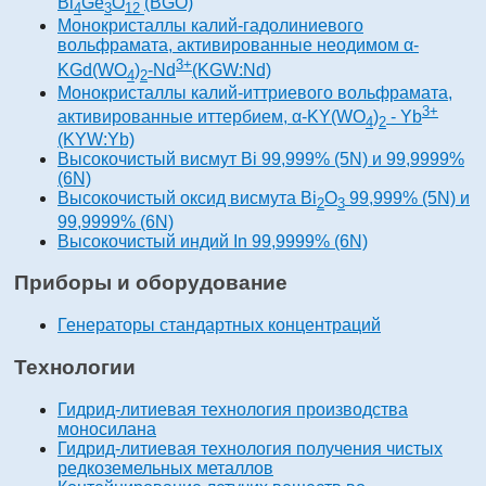
Bi
Ge
O
(BGO)
4
3
12
Монокристаллы калий-гадолиниевого
вольфрамата, активированные неодимом α-
3+
KGd(WO
)
-Nd
(KGW:Nd)
4
2
Монокристаллы калий-иттриевого вольфрамата,
3+
активированные иттербием, α-KY(WO
)
- Yb
4
2
(KYW:Yb)
Высокочистый висмут Bi 99,999% (5N) и 99,9999%
(6N)
Высокочистый оксид висмута Bi
O
99,999% (5N) и
2
3
99,9999% (6N)
Высокочистый индий In 99,9999% (6N)
Приборы и оборудование
Генераторы стандартных концентраций
Технологии
Гидрид-литиевая технология производства
моносилана
Гидрид-литиевая технология получения чистых
редкоземельных металлов