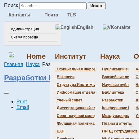
Поиск
Искать
Контакты
Почта
TLS
English
Администрация
Схема проезда
Home
Институт
Наука
О
Главная
Наука
Разработки
Официальная информация
Публикации в веду
А
Разработки ИНХ СО РАН
Вакансии
Важнейшие резуль
С
Структура Института
Научные публикаци
Н
Информация отдела кадров
Библиотека
С
Ученый совет
Разработки
Д
Print
Email
Диссертационный совет
Конференции Инсти
Н
Совет научной молодежи
Международная де
У
Жилищная политика
Планы и отчеты
ЦКП
ПРНД сотрудников