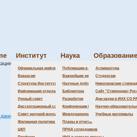
me
Институт
Наука
Образовани
ации в 2012 году
Администрация
Состав совета
Состав совета
Состав СНМ
Новости науки
Официальная информация
Публикации в ведущих журналах
Аспирантура
Бланки
Повестка дня зас
Даты защит дисс
Награды
Вакансии
Важнейшие результаты
Студентам
История Институт
Информация учен
Шифры специаль
Структура Института
Научные публикации сотрудников
Николаевские стипен
Локальные акты (
Объявления о за
Информация отдела кадров
Библиотека
Сайт "Стипендиат Рос
Противодействие 
Предварительное
Ученый совет
Разработки
Дни науки в ИНХ СО Р
Диссертационный совет
Конференции Института
Научно-образователь
Совет научной молодежи
Международная деятельность
Учебные материалы
о данным CoLab)
Жилищная политика
Планы и отчеты
ЦКП
ПРНД сотрудников