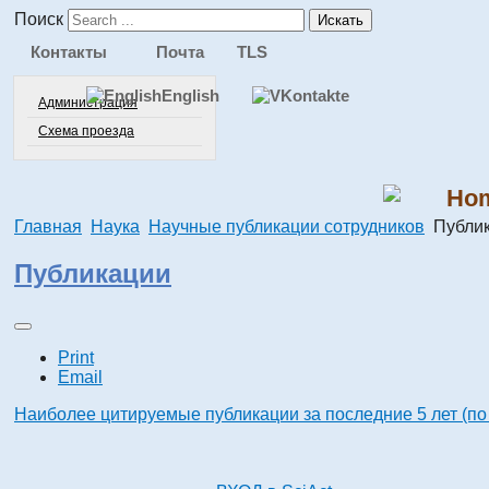
Поиск
Искать
Контакты
Почта
TLS
English
Администрация
Схема проезда
Ho
Главная
Наука
Научные публикации сотрудников
Публик
Публикации
Print
Email
Наиболее цитируемые публикации за последние 5 лет (п