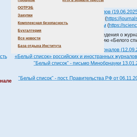
Профком
ИНХ в зеркале прессы
2025 импакт-фактор журналов (23.06.2026
ООТРЭБ
2024 импакт-фактор журналов (19.06.2025
Закупки
Российские журналы – доступ к текстам
(
https://journal
Комплексная безопасность
Российские журналы – доступ к текстам
(
https://scien
Бухгалтерия
На
сайте РЦНИ
приведены сведения о журна
Все новости
включенных в актуальную версию «Белого сп
База отдыха Института
«Белый список» российских журналов (12.09.
сть
«Белый список» российских и иностранных журналов 
"Белый список" - письмо Минобрнауки 13.01.
"Белый список" - пост. Правительства РФ от 06.11.
рнале