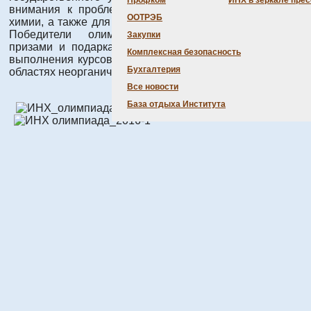
Профком
ИНХ в зеркале пре
внимания к проблемам современной неорганической
ООТРЭБ
химии, а также для выявления талантливой молодёжи.
Победители олимпиады награждаются ценными
Закупки
призами и подарками, приглашаются в Институт для
Комплексная безопасность
выполнения курсовых и дипломных работ в различных
Бухгалтерия
областях неорганической химии.
Все новости
База отдыха Института