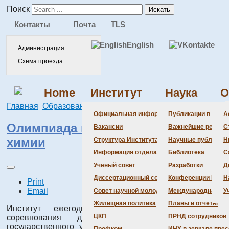
Поиск
Искать
Контакты
Почта
TLS
English
Администрация
Схема проезда
Home
Институт
Наука
О
Главная
Образование
Студентам
Олимпиады
Официальная информация
Публикации в веду
А
Олимпиада по неорганической
Вакансии
Важнейшие резуль
С
химии
Структура Института
Научные публикаци
Н
Информация отдела кадров
Библиотека
С
Ученый совет
Разработки
Д
Диссертационный совет
Конференции Инсти
Н
Print
Email
Совет научной молодежи
Международная де
У
Жилищная политика
Планы и отчеты
Институт ежегодно проводит интеллектуальные
ЦКП
ПРНД сотрудников
соревнования для студентов Новосибирского
государственного университета в целях привлечения