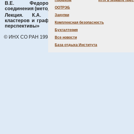
Профком
ИНХ в зеркале пре
В.Е. Федоров. Кластерные
3.4
ООТРЭБ
соединения (методическое пособие)
Mb
15.10.2013
Лекция. К.А. Брылев. «Химия
Закупки
6.6
кластеров и графенов: достижения и
Комплексная безопасность
Mb
12.12.2012
перспективы»
Бухгалтерия
© ИНХ СО РАН 1998 – 2026 г.
Все новости
База отдыха Института