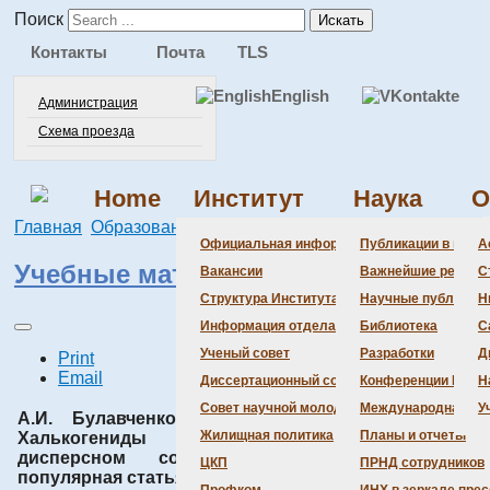
Поиск
Искать
Контакты
Почта
TLS
English
Администрация
Схема проезда
Home
Институт
Наука
О
Главная
Образование
Учебные материалы
Официальная информация
Публикации в веду
А
Учебные материалы
Вакансии
Важнейшие резуль
С
Структура Института
Научные публикаци
Н
Информация отдела кадров
Библиотека
С
Ученый совет
Разработки
Д
Print
Email
Диссертационный совет
Конференции Инсти
Н
Совет научной молодежи
Международная де
У
А.И. Булавченко, С.Б. Артёмкина.
Жилищная политика
Планы и отчеты
Халькогениды металлов в
615.0
дисперсном состоянии (научно-
Kb
17.10.2013
ЦКП
ПРНД сотрудников
популярная статья)