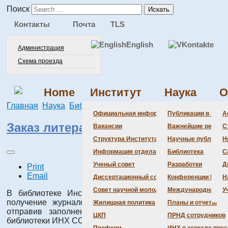
Поиск
Искать
Контакты
Почта
TLS
English
Администрация
Схема проезда
Home
Институт
Наука
О
Главная
Наука
Библиотека
Заказ литературы
Официальная информация
Публикации в веду
А
Заказ литературы
Вакансии
Важнейшие резуль
С
Структура Института
Научные публикаци
Н
Информация отдела кадров
Библиотека
С
Ученый совет
Разработки
Д
Print
Email
Диссертационный совет
Конференции Инсти
Н
Совет научной молодежи
Международная де
У
В библиотеке Института можно оформить заказ на
получение журналов или книг из других библиотек,
Жилищная политика
Планы и отчеты
отправив заполненный бланк заказа на эл. адрес
ЦКП
ПРНД сотрудников
библиотеки ИНХ СО РАН
iicmba@niic.nsc.ru