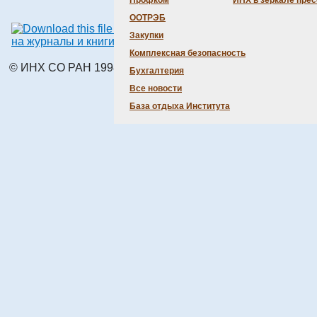
Профком
ИНХ в зеркале пре
Attachments:
ООТРЭБ
Бланки заказов
Закупки
на журналы и книги по МБА
Комплексная безопасность
© ИНХ СО РАН 1998 – 2026 г.
Бухгалтерия
Все новости
База отдыха Института