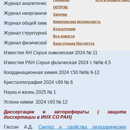
Профком
ИНХ в зеркале пре
Журнал аналитической химии 2024 т.79 №№ 5.6,7
ООТРЭБ
Журнал неорганической химии 2024 т.68 №№ 6,7,8
Закупки
Комплексная безопасность
Журнал общей химии 2024 т.94 № 7
Бухгалтерия
Журнал структурной химии 2025 т.66 № 1
Все новости
Журнал физической химии 2024 т.96 №№ 5,6
База отдыха Института
Известия АН
Серия химическая
2024 № 11
Известия РАН
Серия физическая
2024 т. №№ 4,5
Координационная химия 2024 т.50 №№ 9-12
Кристаллография 2024 т.69 № 6
Наука и жизнь 2025 № 1
Успехи химии 2024 т.93 № 12
Диссертации и авторефераты
( защита
диссертации в ИНХ СО РАН)
Гассан А.Д.
Синтез и свойства октаэдрических