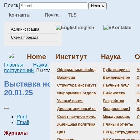
Поиск
Искать
Контакты
Почта
TLS
English
Администрация
Схема проезда
Home
Институт
Наука
О
Главная
Наука
Библиотека
Выставка новых
Официальная информация
Публикации в веду
А
поступлений
Выставка новых поступлений, 20.01.25
Вакансии
Важнейшие резуль
С
Выставка новых поступлений,
Структура Института
Научные публикаци
Н
20.01.25
Информация отдела кадров
Библиотека
С
Ученый совет
Разработки
Д
Диссертационный совет
Конференции Инсти
Н
Print
Совет научной молодежи
Международная де
У
Email
Жилищная политика
Планы и отчеты
ЦКП
ПРНД сотрудников
Журналы