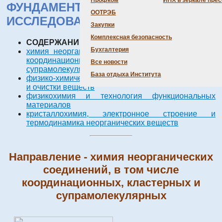
Профком
ИНХ в зеркале пре
ФУНДАМЕНТАЛЬНЫХ
ООТРЭБ
ИССЛЕДОВАНИЙ за 2004 г.
Закупки
Комплексная безопасность
СОДЕРЖАНИЕ НАПРАВЛЕНИЙ:
Бухгалтерия
химия неорганических соединений, в том числе
координационных, кластерных и
Все новости
супрамолекулярных
База отдыха Института
физико-химические основы процессов разделения
и очистки веществ
физикохимия и технология функциональных
материалов
кристаллохимия, электронное строение и
термодинамика неорганических веществ
Направление - химия неорганических
соединений, в том числе
координационных, кластерных и
супрамолекулярных