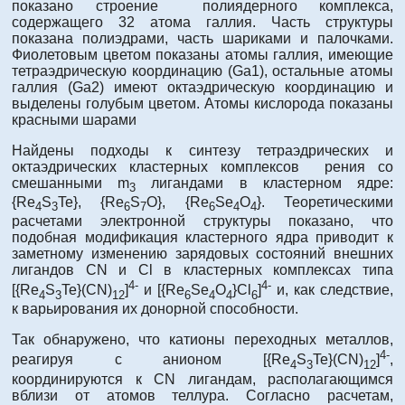
показано строение полиядерного комплекса,
содержащего 32 атома галлия. Часть структуры
показана полиэдрами, часть шариками и палочками.
Фиолетовым цветом показаны атомы галлия, имеющие
тетраэдрическую координацию (Ga1), остальные атомы
галлия (Ga2) имеют октаэдрическую координацию и
выделены голубым цветом. Атомы кислорода показаны
красными шарами
Найдены подходы к синтезу тетраэдрических и
октаэдрических кластерных комплексов рения со
смешанными m
лигандами в кластерном ядре:
3
{Re
S
Te}, {Re
S
O}, {Re
Se
O
}. Теоретическими
4
3
6
7
6
4
4
расчетами электронной структуры показано, что
подобная модификация кластерного ядра приводит к
заметному изменению зарядовых состояний внешних
лигандов CN и Cl в кластерных комплексах типа
4-
4-
[{Re
S
Te}(CN)
]
и [{Re
Se
O
}Cl
]
и, как следствие,
4
3
12
6
4
4
6
к варьирования их донорной способности.
Так обнаружено, что катионы переходных металлов,
4-
реагируя с анионом [{Re
S
Te}(CN)
]
,
4
3
12
координируются к CN лигандам, располагающимся
вблизи от атомов теллура. Согласно расчетам,