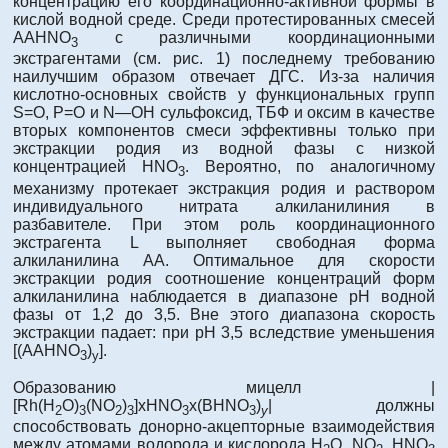
концентрацию его координационно-активной формы в
кислой водной среде. Среди протестированных смесей
AAHNO
с различными координационными
3
экстрагентами (см. рис. 1) последнему требованию
наилучшим образом отвечает ДГС. Из-за наличия
кислотно-основных свойств у функциональных групп
S=O, P=O и N—OH сульфоксид, ТБФ и оксим в качестве
вторых компонентов смеси эффективны только при
экстракции родия из водной фазы с низкой
концентрацией HNO
. Вероятно, по аналогичному
3
механизму протекает экстракция родия и раствором
индивидуального нитрата алкиланилиния в
разбавителе. При этом роль координационного
экстрагента L выполняет свободная форма
алкиланилина АА. Оптимальное для скорости
экстракции родия соотношение концентраций форм
алкиланилина наблюдается в диапазоне рН водной
фазы от 1,2 до 3,5. Вне этого диапазона скорость
экстракции падает: при рН 3,5 вследствие уменьшения
[(ААHNO
)
].
3
y
Образованию мицелл |
[Rh(H
O)
(NO
)
]xHNO
x(BHNO
)
| должны
2
3
2
3
3
3
y
способствовать донорно-акцепторные взаимодействия
между атомами водорода и кислорода H
O, NO
, HNO