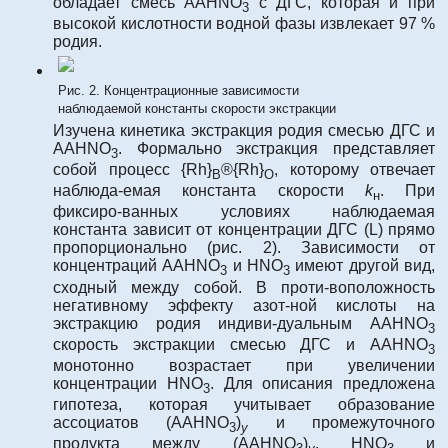
обладает смесь AAHNO
с ДГС, которая и при
3
высокой кислотности водной фазы извлекает 97 %
родия.
Рис. 2. Концентрационные зависимости
наблюдаемой константы скорости экстракции
Изучена кинетика экстракция родия смесью ДГС и
AAHNO
. Формально экстракция представляет
3
собой процесс {Rh}
®{Rh}
, которому отвечает
B
О
наблюда-емая константа скорости
k
. При
н
фиксиро-ванных условиях наблюдаемая
константа зависит от концентрации ДГС (L) прямо
пропорционально (рис. 2). Зависимости от
концентраций AAHNO
и HNO
имеют другой вид,
3
3
сходный между собой. В проти-воположность
негативному эффекту азот-ной кислоты на
экстракцию родия индиви-дуальным AAHNO
3
скорость экстракции смесью ДГС и AAHNO
3
монотонно возрастает при увеличении
концентрации HNO
. Для описания предложена
3
гипотеза, которая учитывает образование
ассоциатов (ААHNO
)
и промежуточного
3
y
продукта между (ААHNO
)
, HNO
и