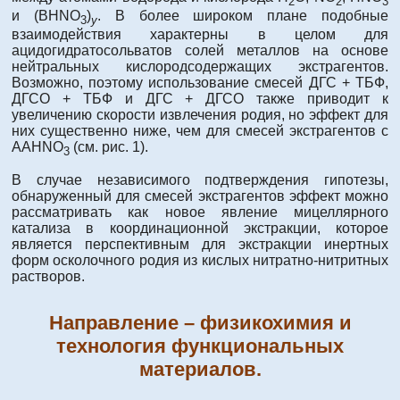
2
2
3
и (BHNO
)
. В более широком плане подобные
3
y
взаимодействия характерны в целом для
ацидогидратосольватов солей металлов на основе
нейтральных кислородсодержащих экстрагентов.
Возможно, поэтому использование смесей ДГС + ТБФ,
ДГСО + ТБФ и ДГС + ДГСО также приводит к
увеличению скорости извлечения родия, но эффект для
них существенно ниже, чем для смесей экстрагентов с
AAHNO
(см. рис. 1).
3
В случае независимого подтверждения гипотезы,
обнаруженный для смесей экстрагентов эффект можно
рассматривать как новое явление мицеллярного
катализа в координационной экстракции, которое
является перспективным для экстракции инертных
форм осколочного родия из кислых нитратно-нитритных
растворов.
Направление – физикохимия и
технология функциональных
материалов.