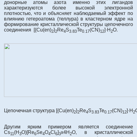
донорные атомы азота именно этих лигандов
характеризуются более высокой электронной
плотностью, что и объясняет наблюдаемый эффект по
влиянию гетероатома (теллура) в кластерном ядре на
формирование кристаллической структуры цепочечного
соединения [{Cu(en)
}
Re
S
Te
(CN)
]·H
O.
2
2
4
3.83
0.17
12
2
Цепочечная структура [{Cu(en)
}
Re
S
Te
(CN)
]·H
2
2
4
3.83
0.17
12
2
Другим ярким примером является соединение
Cs
(H
O)[Re
Se
O
Cl
]
x4H
O, в кристаллической
11
3
6
4
4
6
3
2