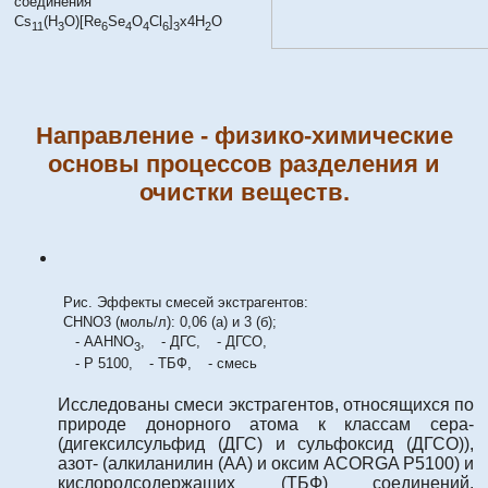
соединения
Cs
(H
O)[Re
Se
O
Cl
]
x4H
O
11
3
6
4
4
6
3
2
Направление - физико-химические
основы процессов разделения и
очистки веществ.
Рис. Эффекты смесей экстрагентов:
CHNO3 (моль/л): 0,06 (а) и 3 (б);
- AAHNO
,
- ДГС,
- ДГСО,
3
- P 5100,
- ТБФ,
- смесь
Исследованы смеси экстрагентов, относящихся по
природе донорного атома к классам сера-
(дигексилсульфид (ДГС) и сульфоксид (ДГСО)),
азот- (алкиланилин (АА) и оксим ACORGA P5100) и
кислородсодержащих (ТБФ) соединений.