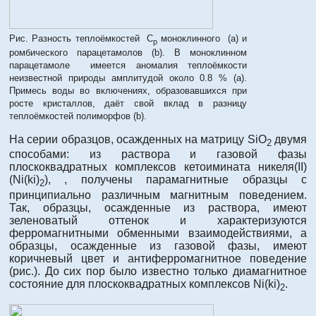
Рис. Разность теплоёмкостей C
моноклинного (a) и
p
ромбического парацетамолов (b). В моноклинном
парацетамоле имеется аномалия теплоёмкости
неизвестной природы амплитудой около 0.8 % (a).
Примесь воды во включениях, образовавшихся при
росте кристаллов, даёт свой вклад в разницу
теплоёмкостей полиморфов (b).
На серии образцов, осажденных на матрицу SiO
двумя
2
способами: из раствора и газовой фазы
плоскоквадратных комплексов кетоимината никеля(II)
(Ni(ki)
), , получены парамагнитные образцы с
2
принципиально различным магнитным поведением.
Так, образцы, осажденные из раствора, имеют
зеленоватый оттенок и характеризуются
ферромагнитными обменными взаимодействиями, а
образцы, осажденные из газовой фазы, имеют
коричневый цвет и антиферромагнитное поведение
(рис.). До сих пор было известно только диамагнитное
состояние для плоскоквадратных комплексов Ni(ki)
.
2