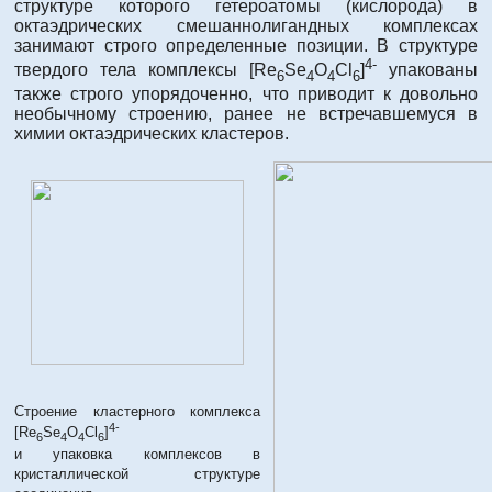
структуре которого гетероатомы (кислорода) в
октаэдрических смешаннолигандных комплексах
занимают строго определенные позиции. В структуре
4-
твердого тела комплексы [Re
Se
O
Cl
]
упакованы
6
4
4
6
также строго упорядоченно, что приводит к довольно
необычному строению, ранее не встречавшемуся в
химии октаэдрических кластеров.
Строение кластерного комплекса
4-
[Re
Se
O
Cl
]
6
4
4
6
и упаковка комплексов в
кристаллической структуре