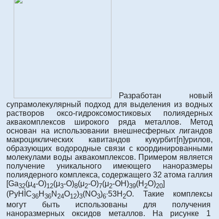
Разработан новый
супрамолекулярный подход для выделения из водных
растворов оксо-гидроксомостиковых полиядерных
аквакомплексов широкого ряда металлов. Метод
основан на использовании внешнесферных лигандов
макроциклических кавитандов кукурбит[n]урилов,
образующих водородные связи с координированными
молекулами воды аквакомплексов. Примером является
получение уникального имеющего наноразмеры
полиядерного комплекса, содержащего 32 атома галлия
[Ga
(μ
-O)
(μ
-O)
(μ
-O)
(μ
-OH)
(H
O)
]
32
4
12
3
8
2
7
2
39
2
20
(PyHÌC
H
N
O
)
(NO
)
∙53H
O. Такие комплексы
36
36
24
12
3
3
6
2
могут быть использованы для получения
наноразмерных оксидов металлов. На рисунке 1