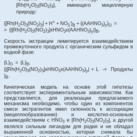
3
y
3
[Rh(H
O)
(NO
)
], имеющего мицеллярную
2
3
2
3
природу:
+
-
{[Rh(H
O)
(NO
)
] + H
+ NO
}
+ {(ААHNO
)
}
=
2
3
2
3
3
B
3
y
O
= {|[Rh(H
O)
(NO
)
]xHNO
x(ААHNO
)
|}
.
2
3
2
3
3
3
y
B
Скорость экстракции лимитируется взаимодействием
промежуточного продукта с органическим сульфидом в
водной фазе:
{L}
= {L}
,
O
B
{|[Rh(H
O)
(NO
)
]xHNO
x(ААHNO
)
| + L -> Продукты
2
3
2
3
3
3
y
}
.
B
Кинетическая модель на основе этой гипотезы
соответствует экспериментальным зависимостям. Как
представляется, для реализации предлагаемого
механизма необходимо, чтобы один из компонентов
смеси экстрагентов имел склонность к ассоциации
(мицеллообразованию) и кислотно-основным
взаимодействиям с HNO
и [Rh(H
O)
(NO
)
], а другой
3
2
3
2
3
являлся сильным лигандом для родия и не обладал
выраженной основностью, которая снижала бы