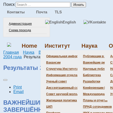
Поиск
Искать
Контакты
Почта
TLS
English
Администрация
Схема проезда
Home
Институт
Наука
О
Главная
Наука
Важнейшие результаты
Результаты
Официальная информация
Публикации в веду
А
2004 года
Результаты 2004 года
Вакансии
Важнейшие резуль
С
Результаты 2004 года
Структура Института
Научные публикаци
Н
Информация отдела кадров
Библиотека
С
Ученый совет
Разработки
Д
Print
Диссертационный совет
Конференции Инсти
Н
Email
Совет научной молодежи
Международная де
У
Жилищная политика
Планы и отчеты
ВАЖНЕЙШИЕ РЕЗУЛЬТАТЫ
ЦКП
ПРНД сотрудников
ЗАВЕРШЁННЫХ