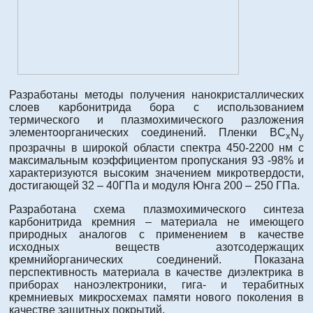
Разработаны методы получения нанокристаллических
слоев карбонитрида бора с использованием
термического и плазмохимического разложения
элементоорганических соединений. Пленки BC
N
x
y
прозрачны в широкой области спектра 450-2200 нм с
максимальным коэффициентом пропускания 93 -98% и
характеризуются высоким значением микротвердости,
достигающей 32 – 40ГПа и модуля Юнга 200 – 250 ГПа.
Разработана схема плазмохимического синтеза
карбонитрида кремния – материала не имеющего
природных аналогов с применением в качестве
исходных веществ азотсодержащих
кремнийорганических соединений. Показана
перспективность материала в качестве диэлектрика в
приборах наноэлектроники, гига- и терабитных
кремниевых микросхемах памяти нового поколения в
качестве защитных покрытий.