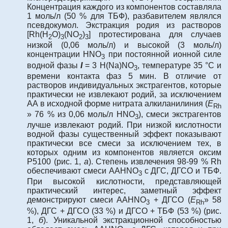
Концентрация каждого из компонентов составляла
1 моль/л (50 % для ТБФ), разбавителем являлся
псевдокумол. Экстракция родия из растворов
[Rh(H
O)
(NO
)
] протестирована для случаев
2
3
2
3
низкой (0,06 моль/л) и высокой (3 моль/л)
концентрации HNO
при постоянной ионной силе
3
водной фазы
I
= 3 H(Na)NO
, температуре 35 °С и
3
времени контакта фаз 5 мин. В отличие от
растворов индивидуальных экстрагентов, которые
практически не извлекают родий, за исключением
АА в исходной форме нитрата алкиланилиния (
E
Rh
» 76 % из 0,06 моль/л HNO
), смеси экстрагентов
3
лучше извлекают родий. При низкой кислотности
водной фазы существенный эффект показывают
практически все смеси за исключением тех, в
которых одним из компонентов является оксим
Р5100 (рис. 1,
а
). Степень извлечения 98-99 % Rh
обеспечивают смеси AАHNO
с ДГС, ДГСО и ТБФ.
3
При высокой кислотности, представляющей
практический интерес, заметный эффект
демонстрируют смеси AАHNO
+ ДГСО (
E
» 58
3
Rh
%), ДГС + ДГСО (33 %) и ДГСО + ТБФ (53 %) (рис.
1,
б
). Уникальной экстракционной способностью