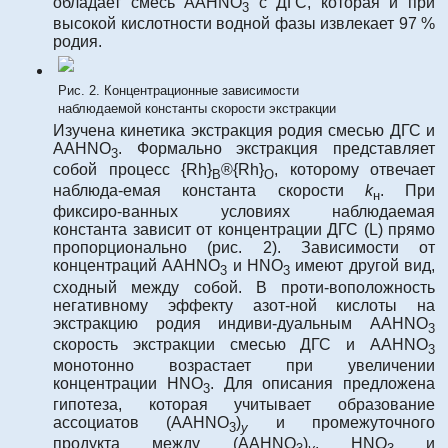
обладает смесь AAHNO
с ДГС, которая и при
3
высокой кислотности водной фазы извлекает 97 %
родия.
Рис. 2. Концентрационные зависимости
наблюдаемой константы скорости экстракции
Изучена кинетика экстракция родия смесью ДГС и
AAHNO
. Формально экстракция представляет
3
собой процесс {Rh}
®{Rh}
, которому отвечает
B
О
наблюда-емая константа скорости
k
. При
н
фиксиро-ванных условиях наблюдаемая
константа зависит от концентрации ДГС (L) прямо
пропорционально (рис. 2). Зависимости от
концентраций AAHNO
и HNO
имеют другой вид,
3
3
сходный между собой. В проти-воположность
негативному эффекту азот-ной кислоты на
экстракцию родия индиви-дуальным AAHNO
3
скорость экстракции смесью ДГС и AAHNO
3
монотонно возрастает при увеличении
концентрации HNO
. Для описания предложена
3
гипотеза, которая учитывает образование
ассоциатов (ААHNO
)
и промежуточного
3
y
продукта между (ААHNO
)
, HNO
и