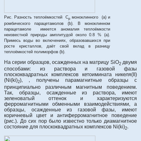
Рис. Разность теплоёмкостей C
моноклинного (a) и
p
ромбического парацетамолов (b). В моноклинном
парацетамоле имеется аномалия теплоёмкости
неизвестной природы амплитудой около 0.8 % (a).
Примесь воды во включениях, образовавшихся при
росте кристаллов, даёт свой вклад в разницу
теплоёмкостей полиморфов (b).
На серии образцов, осажденных на матрицу SiO
двумя
2
способами: из раствора и газовой фазы
плоскоквадратных комплексов кетоимината никеля(II)
(Ni(ki)
), , получены парамагнитные образцы с
2
принципиально различным магнитным поведением.
Так, образцы, осажденные из раствора, имеют
зеленоватый оттенок и характеризуются
ферромагнитными обменными взаимодействиями, а
образцы, осажденные из газовой фазы, имеют
коричневый цвет и антиферромагнитное поведение
(рис.). До сих пор было известно только диамагнитное
состояние для плоскоквадратных комплексов Ni(ki)
.
2