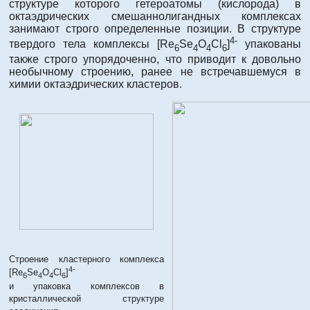
структуре которого гетероатомы (кислорода) в
октаэдрических смешаннолигандных комплексах
занимают строго определенные позиции. В структуре
4-
твердого тела комплексы [Re
Se
O
Cl
]
упакованы
6
4
4
6
также строго упорядоченно, что приводит к довольно
необычному строению, ранее не встречавшемуся в
химии октаэдрических кластеров.
Строение кластерного комплекса
4-
[Re
Se
O
Cl
]
6
4
4
6
и упаковка комплексов в
кристаллической структуре