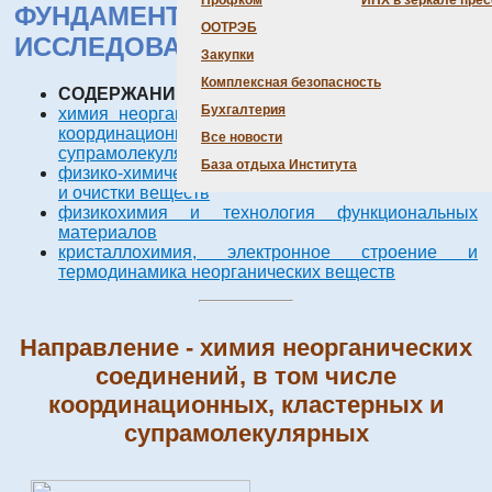
Профком
ИНХ в зеркале пре
ФУНДАМЕНТАЛЬНЫХ
ООТРЭБ
ИССЛЕДОВАНИЙ за 2004 г.
Закупки
Комплексная безопасность
СОДЕРЖАНИЕ НАПРАВЛЕНИЙ:
Бухгалтерия
химия неорганических соединений, в том числе
координационных, кластерных и
Все новости
супрамолекулярных
База отдыха Института
физико-химические основы процессов разделения
и очистки веществ
физикохимия и технология функциональных
материалов
кристаллохимия, электронное строение и
термодинамика неорганических веществ
Направление - химия неорганических
соединений, в том числе
координационных, кластерных и
супрамолекулярных