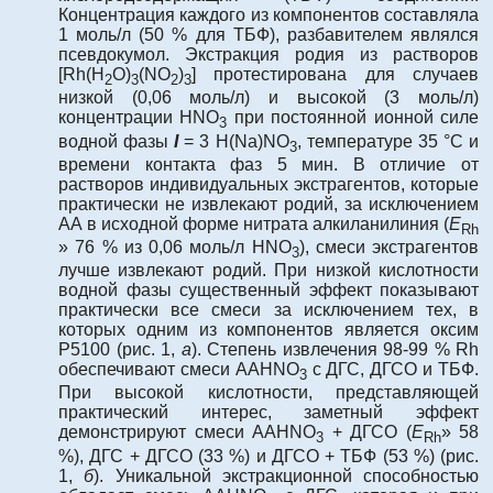
Концентрация каждого из компонентов составляла
1 моль/л (50 % для ТБФ), разбавителем являлся
псевдокумол. Экстракция родия из растворов
[Rh(H
O)
(NO
)
] протестирована для случаев
2
3
2
3
низкой (0,06 моль/л) и высокой (3 моль/л)
концентрации HNO
при постоянной ионной силе
3
водной фазы
I
= 3 H(Na)NO
, температуре 35 °С и
3
времени контакта фаз 5 мин. В отличие от
растворов индивидуальных экстрагентов, которые
практически не извлекают родий, за исключением
АА в исходной форме нитрата алкиланилиния (
E
Rh
» 76 % из 0,06 моль/л HNO
), смеси экстрагентов
3
лучше извлекают родий. При низкой кислотности
водной фазы существенный эффект показывают
практически все смеси за исключением тех, в
которых одним из компонентов является оксим
Р5100 (рис. 1,
а
). Степень извлечения 98-99 % Rh
обеспечивают смеси AАHNO
с ДГС, ДГСО и ТБФ.
3
При высокой кислотности, представляющей
практический интерес, заметный эффект
демонстрируют смеси AАHNO
+ ДГСО (
E
» 58
3
Rh
%), ДГС + ДГСО (33 %) и ДГСО + ТБФ (53 %) (рис.
1,
б
). Уникальной экстракционной способностью