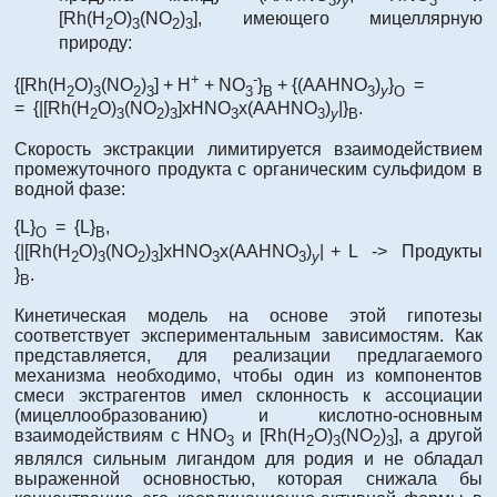
3
y
3
[Rh(H
O)
(NO
)
], имеющего мицеллярную
2
3
2
3
природу:
+
-
{[Rh(H
O)
(NO
)
] + H
+ NO
}
+ {(ААHNO
)
}
=
2
3
2
3
3
B
3
y
O
= {|[Rh(H
O)
(NO
)
]xHNO
x(ААHNO
)
|}
.
2
3
2
3
3
3
y
B
Скорость экстракции лимитируется взаимодействием
промежуточного продукта с органическим сульфидом в
водной фазе:
{L}
= {L}
,
O
B
{|[Rh(H
O)
(NO
)
]xHNO
x(ААHNO
)
| + L -> Продукты
2
3
2
3
3
3
y
}
.
B
Кинетическая модель на основе этой гипотезы
соответствует экспериментальным зависимостям. Как
представляется, для реализации предлагаемого
механизма необходимо, чтобы один из компонентов
смеси экстрагентов имел склонность к ассоциации
(мицеллообразованию) и кислотно-основным
взаимодействиям с HNO
и [Rh(H
O)
(NO
)
], а другой
3
2
3
2
3
являлся сильным лигандом для родия и не обладал
выраженной основностью, которая снижала бы