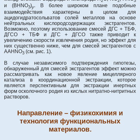
2
2
3
и (BHNO
)
. В более широком плане подобные
3
y
взаимодействия характерны в целом для
ацидогидратосольватов солей металлов на основе
нейтральных кислородсодержащих экстрагентов.
Возможно, поэтому использование смесей ДГС + ТБФ,
ДГСО + ТБФ и ДГС + ДГСО также приводит к
увеличению скорости извлечения родия, но эффект для
них существенно ниже, чем для смесей экстрагентов с
AAHNO
(см. рис. 1).
3
В случае независимого подтверждения гипотезы,
обнаруженный для смесей экстрагентов эффект можно
рассматривать как новое явление мицеллярного
катализа в координационной экстракции, которое
является перспективным для экстракции инертных
форм осколочного родия из кислых нитратно-нитритных
растворов.
Направление – физикохимия и
технология функциональных
материалов.