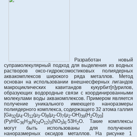
Разработан новый
супрамолекулярный подход для выделения из водных
растворов оксо-гидроксомостиковых полиядерных
аквакомплексов широкого ряда металлов. Метод
основан на использовании внешнесферных лигандов
макроциклических кавитандов кукурбит[n]урилов,
образующих водородные связи с координированными
молекулами воды аквакомплексов. Примером является
получение уникального имеющего наноразмеры
полиядерного комплекса, содержащего 32 атома галлия
[Ga
(μ
-O)
(μ
-O)
(μ
-O)
(μ
-OH)
(H
O)
]
32
4
12
3
8
2
7
2
39
2
20
(PyHÌC
H
N
O
)
(NO
)
∙53H
O. Такие комплексы
36
36
24
12
3
3
6
2
могут быть использованы для получения
наноразмерных оксидов металлов. На рисунке 1