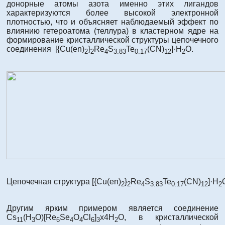
донорные атомы азота именно этих лигандов
характеризуются более высокой электронной
плотностью, что и объясняет наблюдаемый эффект по
влиянию гетероатома (теллура) в кластерном ядре на
формирование кристаллической структуры цепочечного
соединения [{Cu(en)
}
Re
S
Te
(CN)
]·H
O.
2
2
4
3.83
0.17
12
2
Цепочечная структура [{Cu(en)
}
Re
S
Te
(CN)
]·H
2
2
4
3.83
0.17
12
2
Другим ярким примером является соединение
Cs
(H
O)[Re
Se
O
Cl
]
x4H
O, в кристаллической
11
3
6
4
4
6
3
2