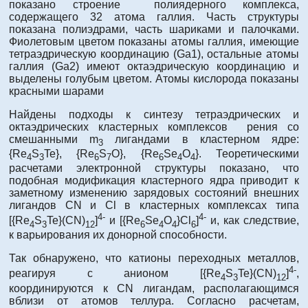
показано строение полиядерного комплекса,
содержащего 32 атома галлия. Часть структуры
показана полиэдрами, часть шариками и палочками.
Фиолетовым цветом показаны атомы галлия, имеющие
тетраэдрическую координацию (Ga1), остальные атомы
галлия (Ga2) имеют октаэдрическую координацию и
выделены голубым цветом. Атомы кислорода показаны
красными шарами
Найдены подходы к синтезу тетраэдрических и
октаэдрических кластерных комплексов рения со
смешанными m
лигандами в кластерном ядре:
3
{Re
S
Te}, {Re
S
O}, {Re
Se
O
}. Теоретическими
4
3
6
7
6
4
4
расчетами электронной структуры показано, что
подобная модификация кластерного ядра приводит к
заметному изменению зарядовых состояний внешних
лигандов CN и Cl в кластерных комплексах типа
4-
4-
[{Re
S
Te}(CN)
]
и [{Re
Se
O
}Cl
]
и, как следствие,
4
3
12
6
4
4
6
к варьирования их донорной способности.
Так обнаружено, что катионы переходных металлов,
4-
реагируя с анионом [{Re
S
Te}(CN)
]
,
4
3
12
координируются к CN лигандам, располагающимся
вблизи от атомов теллура. Согласно расчетам,