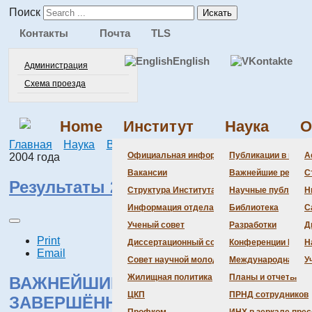
Поиск
Искать
Контакты
Почта
TLS
English
Администрация
Схема проезда
Home
Институт
Наука
О
Главная
Наука
Важнейшие результаты
Результаты
Официальная информация
Публикации в веду
А
2004 года
Вакансии
Важнейшие резуль
С
Результаты 2004 года
Структура Института
Научные публикаци
Н
Информация отдела кадров
Библиотека
С
Ученый совет
Разработки
Д
Print
Диссертационный совет
Конференции Инсти
Н
Email
Совет научной молодежи
Международная де
У
Жилищная политика
Планы и отчеты
ВАЖНЕЙШИЕ РЕЗУЛЬТАТЫ
ЦКП
ПРНД сотрудников
ЗАВЕРШЁННЫХ