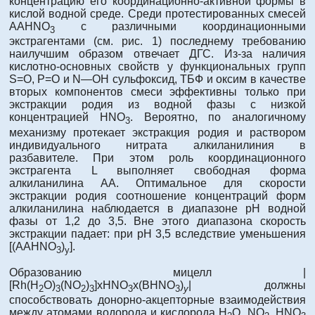
концентрацию его координационно-активной формы в
кислой водной среде. Среди протестированных смесей
AAHNO
с различными координационными
3
экстрагентами (см. рис. 1) последнему требованию
наилучшим образом отвечает ДГС. Из-за наличия
кислотно-основных свойств у функциональных групп
S=O, P=O и N—OH сульфоксид, ТБФ и оксим в качестве
вторых компонентов смеси эффективны только при
экстракции родия из водной фазы с низкой
концентрацией HNO
. Вероятно, по аналогичному
3
механизму протекает экстракция родия и раствором
индивидуального нитрата алкиланилиния в
разбавителе. При этом роль координационного
экстрагента L выполняет свободная форма
алкиланилина АА. Оптимальное для скорости
экстракции родия соотношение концентраций форм
алкиланилина наблюдается в диапазоне рН водной
фазы от 1,2 до 3,5. Вне этого диапазона скорость
экстракции падает: при рН 3,5 вследствие уменьшения
[(ААHNO
)
].
3
y
Образованию мицелл |
[Rh(H
O)
(NO
)
]xHNO
x(BHNO
)
| должны
2
3
2
3
3
3
y
способствовать донорно-акцепторные взаимодействия
между атомами водорода и кислорода H
O, NO
, HNO