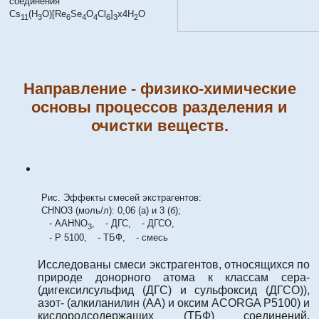
соединения
Cs
(H
O)[Re
Se
O
Cl
]
x4H
O
11
3
6
4
4
6
3
2
Направление - физико-химические
основы процессов разделения и
очистки веществ.
Рис. Эффекты смесей экстрагентов:
CHNO3 (моль/л): 0,06 (а) и 3 (б);
- AAHNO
,
- ДГС,
- ДГСО,
3
- P 5100,
- ТБФ,
- смесь
Исследованы смеси экстрагентов, относящихся по
природе донорного атома к классам сера-
(дигексилсульфид (ДГС) и сульфоксид (ДГСО)),
азот- (алкиланилин (АА) и оксим ACORGA P5100) и
кислородсодержащих (ТБФ) соединений.