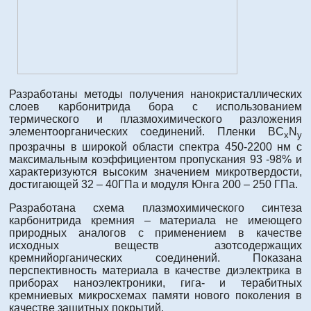
Разработаны методы получения нанокристаллических
слоев карбонитрида бора с использованием
термического и плазмохимического разложения
элементоорганических соединений. Пленки BC
N
x
y
прозрачны в широкой области спектра 450-2200 нм с
максимальным коэффициентом пропускания 93 -98% и
характеризуются высоким значением микротвердости,
достигающей 32 – 40ГПа и модуля Юнга 200 – 250 ГПа.
Разработана схема плазмохимического синтеза
карбонитрида кремния – материала не имеющего
природных аналогов с применением в качестве
исходных веществ азотсодержащих
кремнийорганических соединений. Показана
перспективность материала в качестве диэлектрика в
приборах наноэлектроники, гига- и терабитных
кремниевых микросхемах памяти нового поколения в
качестве защитных покрытий.